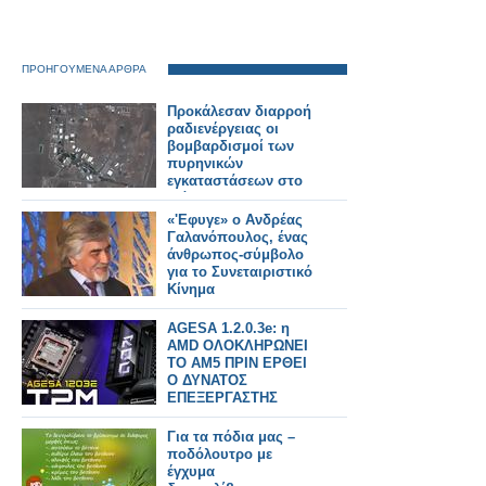
ΠΡΟΗΓΟΥΜΕΝΑ ΑΡΘΡΑ
Προκάλεσαν διαρροή
ραδιενέργειας οι
βομβαρδισμοί των
πυρηνικών
εγκαταστάσεων στο
Ιράν;
«'Εφυγε» ο Ανδρέας
Γαλανόπουλος, ένας
άνθρωπος-σύμβολο
για το Συνεταιριστικό
Κίνημα
AGESA 1.2.0.3e: η
AMD ΟΛΟΚΛΗΡΩΝΕΙ
ΤΟ AM5 ΠΡΙΝ ΕΡΘΕΙ
Ο ΔΥΝΑΤΟΣ
ΕΠΕΞΕΡΓΑΣΤΗΣ
Ryzen 7 9700F
Για τα πόδια μας –
ποδόλουτρο με
έγχυμα