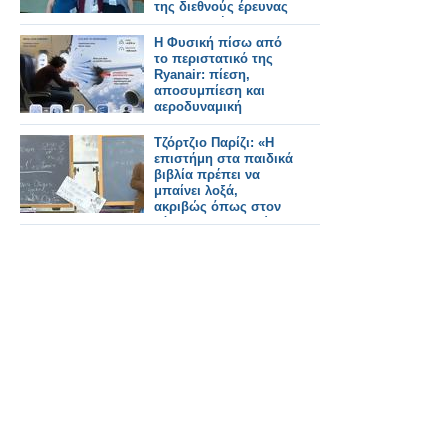
της διεθνούς έρευνας
στη φυσική
Η Φυσική πίσω από
το περιστατικό της
Ryanair: πίεση,
αποσυμπίεση και
αεροδυναμική
Τζόρτζιο Παρίζι: «Η
επιστήμη στα παιδικά
βιβλία πρέπει να
μπαίνει λοξά,
ακριβώς όπως στον
κόσμο των παιδιών»