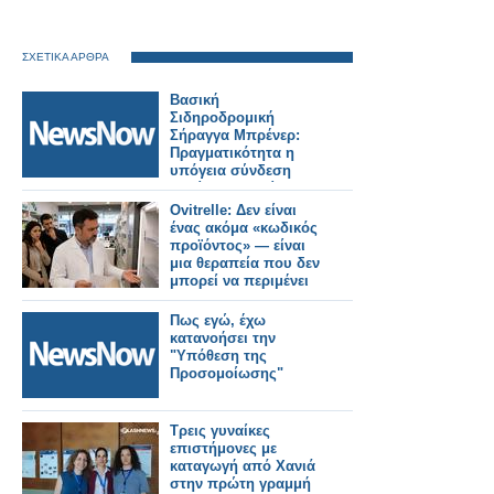
ΣΧΕΤΙΚΑ ΑΡΘΡΑ
Βασική
Σιδηροδρομική
Σήραγγα Μπρένερ:
Πραγματικότητα η
υπόγεια σύνδεση
Ιταλίας–Αυστρίας.
Ovitrelle: Δεν είναι
ένας ακόμα «κωδικός
προϊόντος» — είναι
μια θεραπεία που δεν
μπορεί να περιμένει
Πως εγώ, έχω
κατανοήσει την
"Υπόθεση της
Προσομοίωσης"
Τρεις γυναίκες
επιστήμονες με
καταγωγή από Χανιά
στην πρώτη γραμμή