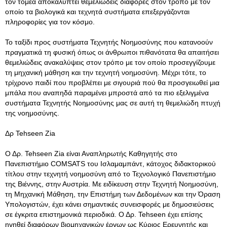
τον τομέα αποκαλύπτει θεμελιώδεις διαφορές στον τρόπο με τον
οποίο τα βιολογικά και τεχνητά συστήματα επεξεργάζονται
πληροφορίες για τον κόσμο.
Το ταξίδι προς συστήματα Τεχνητής Νοημοσύνης που κατανοούν
πραγματικά τη φυσική όπως οι άνθρωποι πιθανότατα θα απαιτήσει
θεμελιώδεις ανακαλύψεις στον τρόπο με τον οποίο προσεγγίζουμε
τη μηχανική μάθηση και την τεχνητή νοημοσύνη. Μέχρι τότε, το
τρίχρονο παιδί που προβλέπει με σιγουριά πού θα προσγειωθεί μια
μπάλα που αναπηδά παραμένει μπροστά από τα πιο εξελιγμένα
συστήματα Τεχνητής Νοημοσύνης μας σε αυτή τη θεμελιώδη πτυχή
της νοημοσύνης.
Δρ Tehseen Zia
Ο Δρ. Tehseen Zia είναι Αναπληρωτής Καθηγητής στο
Πανεπιστήμιο COMSATS του Ισλαμαμπάντ, κάτοχος διδακτορικού
τίτλου στην τεχνητή νοημοσύνη από το Τεχνολογικό Πανεπιστήμιο
της Βιέννης, στην Αυστρία. Με ειδίκευση στην Τεχνητή Νοημοσύνη,
τη Μηχανική Μάθηση, την Επιστήμη των Δεδομένων και την Όραση
Υπολογιστών, έχει κάνει σημαντικές συνεισφορές με δημοσιεύσεις
σε έγκριτα επιστημονικά περιοδικά. Ο Δρ. Tehseen έχει επίσης
ηγηθεί διαφόρων βιομηχανικών έργων ως Κύριος Ερευνητής και