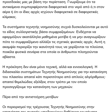
προσδοκίες μας με βάση την περίσταση. Γνωρίζουμε ότι τα
αντικείμενα συμπεριφέρονται διαφορετικά στο νερό από ό,τι στον
αέρα ή ότι οι ίδιες αρχές ισχύουν διαφορετικά σε διαφορετικές
κλίμακες.
Τα συστήματα τεχνητής νοημοσύνης συχνά δυσκολεύονται με αυτό
το είδος συλλογιστικής βάσει συμφραζομένων. Ενδέχεται να
εφαρμόζουν ακατάλληλα μαθημένα μοτίβα ή να μην αναγνωρίζουν
πότε το συμφραζόμενο αλλάζει τις σχετικές φυσικές αρχές. Αυτή η
ακαμψία περιορίζει την ικανότητά τους να χειρίζονται τα πλούσια,
ποικίλα φυσικά σενάρια στα οποία οι άνθρωποι πλοηγούνται
αβίαστα.
Η πρόκληση δεν είναι μόνο τεχνική, αλλά και εννοιολογική. Η
διδασκαλία συστημάτων Τεχνητής Νοημοσύνης για την κατανόηση
του πλαισίου απαιτεί κάτι περισσότερο από απλούς αλγόριθμους·
απαιτεί θεμελιώδεις εξελίξεις στον τρόπο με τον οποίο
προσεγγίζουμε την κατανόηση των μηχανών.
Πέρα από την αντιστοίχιση μοτίβων
Οι περιορισμοί της τρέχουσας Τεχνητής Νοημοσύνης στην
κατανόηση της φυσικής υποδεικνύουν βαθύτερα ερωτήματα