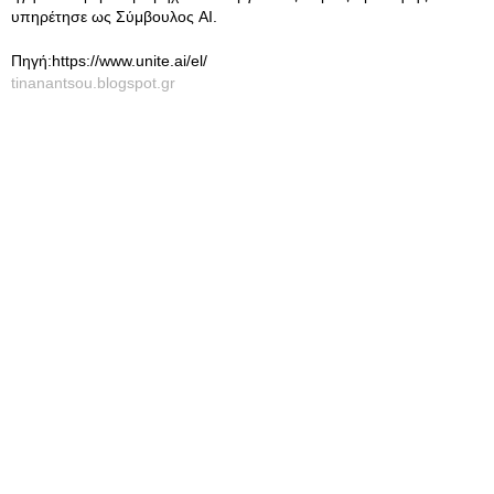
υπηρέτησε ως Σύμβουλος AI.
Πηγή:https://www.unite.ai/el/
tinanantsou.blogspot.gr