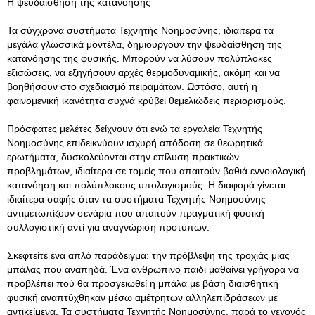
Η ψευδαίσθηση της κατανόησης
Τα σύγχρονα συστήματα Τεχνητής Νοημοσύνης, ιδιαίτερα τα
μεγάλα γλωσσικά μοντέλα, δημιουργούν την ψευδαίσθηση της
κατανόησης της φυσικής. Μπορούν να λύσουν πολύπλοκες
εξισώσεις, να εξηγήσουν αρχές θερμοδυναμικής, ακόμη και να
βοηθήσουν στο σχεδιασμό πειραμάτων. Ωστόσο, αυτή η
φαινομενική ικανότητα συχνά κρύβει θεμελιώδεις περιορισμούς.
Πρόσφατες μελέτες δείχνουν ότι ενώ τα εργαλεία Τεχνητής
Νοημοσύνης επιδεικνύουν ισχυρή απόδοση σε θεωρητικά
ερωτήματα, δυσκολεύονται στην επίλυση πρακτικών
προβλημάτων, ιδιαίτερα σε τομείς που απαιτούν βαθιά εννοιολογική
κατανόηση και πολύπλοκους υπολογισμούς. Η διαφορά γίνεται
ιδιαίτερα σαφής όταν τα συστήματα Τεχνητής Νοημοσύνης
αντιμετωπίζουν σενάρια που απαιτούν πραγματική φυσική
συλλογιστική αντί για αναγνώριση προτύπων.
Σκεφτείτε ένα απλό παράδειγμα: την πρόβλεψη της τροχιάς μιας
μπάλας που αναπηδά. Ένα ανθρώπινο παιδί μαθαίνει γρήγορα να
προβλέπει πού θα προσγειωθεί η μπάλα με βάση διαισθητική
φυσική αναπτύχθηκαν μέσω αμέτρητων αλληλεπιδράσεων με
αντικείμενα. Τα συστήματα Τεχνητής Νοημοσύνης, παρά το γεγονός