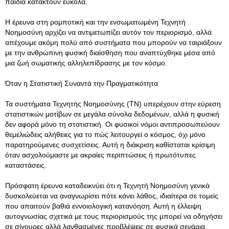
παιδιά κατακτούν εύκολα.
Η έρευνα στη ρομποτική και την ενσωματωμένη Τεχνητή
Νοημοσύνη αρχίζει να αντιμετωπίζει αυτόν τον περιορισμό, αλλά
απέχουμε ακόμη πολύ από συστήματα που μπορούν να ταιριάξουν
με την ανθρώπινη φυσική διαίσθηση που αναπτύχθηκε μέσα από
μια ζωή σωματικής αλληλεπίδρασης με τον κόσμο.
Όταν η Στατιστική Συναντά την Πραγματικότητα
Τα συστήματα Τεχνητής Νοημοσύνης (ΤΝ) υπερέχουν στην εύρεση
στατιστικών μοτίβων σε μεγάλα σύνολα δεδομένων, αλλά η φυσική
δεν αφορά μόνο τη στατιστική. Οι φυσικοί νόμοι αντιπροσωπεύουν
θεμελιώδεις αλήθειες για το πώς λειτουργεί ο κόσμος, όχι μόνο
παρατηρούμενες συσχετίσεις. Αυτή η διάκριση καθίσταται κρίσιμη
όταν ασχολούμαστε με ακραίες περιπτώσεις ή πρωτότυπες
καταστάσεις.
Πρόσφατη έρευνα καταδεικνύει ότι η Τεχνητή Νοημοσύνη γενικά
δυσκολεύεται να αναγνωρίσει πότε κάνει λάθος, ιδιαίτερα σε τομείς
που απαιτούν βαθιά εννοιολογική κατανόηση. Αυτή η έλλειψη
αυτογνωσίας σχετικά με τους περιορισμούς της μπορεί να οδηγήσει
σε σίγουρες αλλά λανθασμένες προβλέψεις σε φυσικά σενάρια.