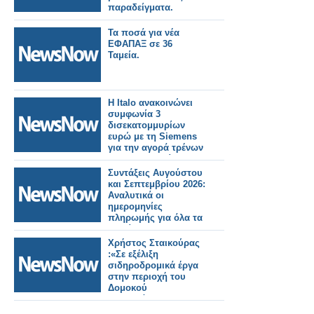
παραδείγματα.
Τα ποσά για νέα
ΕΦΑΠΑΞ σε 36
Ταμεία.
Η Italo ανακοινώνει
συμφωνία 3
δισεκατομμυρίων
ευρώ με τη Siemens
για την αγορά τρένων
για τη Γερμανία.
Συντάξεις Αυγούστου
και Σεπτεμβρίου 2026:
Αναλυτικά οι
ημερομηνίες
πληρωμής για όλα τα
Ταμεία.
Χρήστος Σταικούρας
:«Σε εξέλιξη
σιδηροδρομικά έργα
στην περιοχή του
Δομοκού
αποκατάστασης
Daniel 188 εκατ. ευρώ.