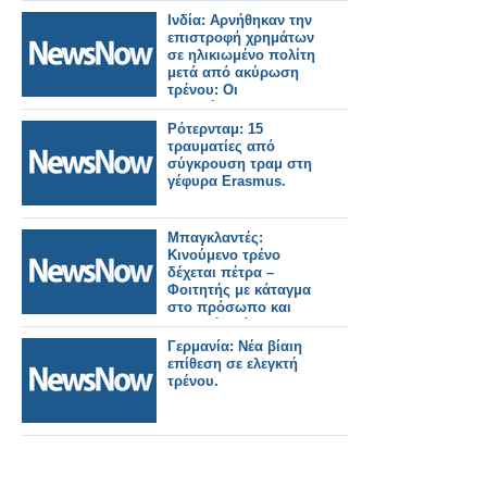
Ινδία: Αρνήθηκαν την
επιστροφή χρημάτων
σε ηλικιωμένο πολίτη
μετά από ακύρωση
τρένου: Οι
σιδηρόδρομοι
διατάχθηκαν να
Ρότερνταμ: 15
καταβάλουν
τραυματίες από
αποζημίωση 25.000
σύγκρουση τραμ στη
Ρουπίες.
γέφυρα Erasmus.
Μπαγκλαντές:
Κινούμενο τρένο
δέχεται πέτρα –
Φοιτητής με κάταγμα
στο πρόσωπο και
σοβαρή βλάβη στην
όραση.
Γερμανία: Νέα βίαιη
επίθεση σε ελεγκτή
τρένου.