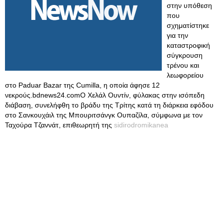
στην υπόθεση
που
σχηματίστηκε
για την
καταστροφική
σύγκρουση
τρένου και
λεωφορείου
στο Paduar Bazar της Cumilla, η οποία άφησε 12
νεκρούς.bdnews24.comΟ Χελάλ Ουντίν, φύλακας στην ισόπεδη
διάβαση, συνελήφθη το βράδυ της Τρίτης κατά τη διάρκεια εφόδου
στο Σανκουχάιλ της Μπουριτσάνγκ Ουπαζίλα, σύμφωνα με τον
Ταχούρα Τζαννάτ, επιθεωρητή της
sidirodromikanea