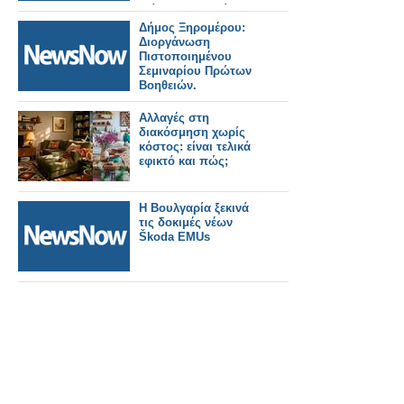
τρίπτυχο μας είναι
νέα τρένα, νέα
Δήμος Ξηρομέρου:
υποδομή, νέοι
Διοργάνωση
σταθμοί
Πιστοποιημένου
Σεμιναρίου Πρώτων
Βοηθειών.
Αλλαγές στη
διακόσμηση χωρίς
κόστος: είναι τελικά
εφικτό και πώς;
Η Βουλγαρία ξεκινά
τις δοκιμές νέων
Škoda EMUs