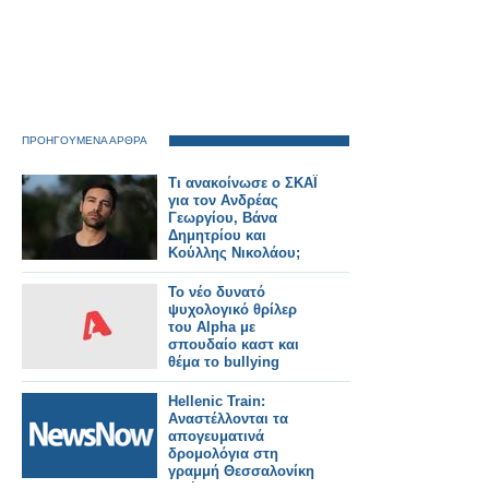
ΠΡΟΗΓΟΥΜΕΝΑ ΑΡΘΡΑ
Τι ανακοίνωσε ο ΣΚΑΪ
για τον Ανδρέας
Γεωργίου, Βάνα
Δημητρίου και
Κούλλης Νικολάου;
Το νέο δυνατό
ψυχολογικό θρίλερ
του Alpha με
σπουδαίο καστ και
θέμα το bullying
Hellenic Train:
Αναστέλλονται τα
απογευματινά
δρομολόγια στη
γραμμή Θεσσαλονίκη
– Σέρρες στις 26, 28