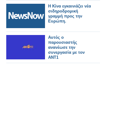
και 30 -4-2026
Η Κίνα εγκαινιάζει νέα
σιδηροδρομική
γραμμή προς την
Ευρώπη.
Αυτός ο
παρουσιαστής
ανανέωσε την
συνεργασία με τον
ΑΝΤ1