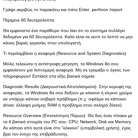
Γράψε ακριβώς το παρακάτω και πάτα Enter: perfmon /report
Περίμενε 60 δευτερόλεπτα:
Θα εμφανιστεί ένα παράθυρο που λέει ότι το σύστημα συλλέγει
δεδομένα για 60 δευτερόλεπτα. Καλό είναι σε αυτό το λεπτό να μην
κάνεις βαριές εργασίες στον υπολογιστή.
Τι περιλαμβάνει η αναφορά (Resource and System Diagnostics)
Μόλις τελειώσει η αντίστροφη μέτρηση, τα Windows θα σου
εμφανίσουν μια λεπτομερή αναφορά. Μη σε τρομάξει ο όγκος των
πληροφοριών! Εστίασε στα εξής βασικά σημεία:
Diagnostic Results (Διαγνωστικά Αποτελέσματα): Στην κορυφή της
αναφοράς, τα Windows θα σου δείξουν με κόκκινο ή κίτρινο χρώμα
αν υπάρχει κάποιο σοβαρό πρόβλημα (π.χ. σφάλμα σε κάποιον
driver, έλλειψη μνήμης RAM ή πρόβλημα στον σκληρό δίσκο).
Resource Overview (Επισκόπηση Πόρων): Θα δεις έναν πίνακα με
τα 4 βασικά στοιχεία του PC σου: CPU, Network, Disk και Memory.
Αν κάποιο από αυτά είναι στο "κόκκινο" (υπερβολική χρήση), έχεις
βρει τον ένοχο της επιβράδυνσης.