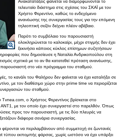
Ανακατατάξεις φαίνεται να διαμορφώνονται το
τελευταίο διάστημα στις σχέσεις του ΣΚΑΪ με τον
Χρήστο Φερεντίνο, καθώς το ενδεχόμενο
ανανέωσης της συνεργασίας τους για την επόμενη
τηλεοπτική σεζόν δείχνει πλέον αβέβαιο.
Παρότι το συμβόλαιο του παρουσιαστή
ολοκληρώνεται το καλοκαίρι, μέχρι στιγμής δεν έχει
ξεκινήσει κάποιος κύκλος επίσημων συζητήσεων
ηροφορίες που δημοσίευσε η Ναταλία Ανδρικοπούλου στη
ισμός σχετικά με το αν θα κατατεθεί πρόταση ανανέωσης,
ου παρουσιαστή στο νέο πρόγραμμα του σταθμού.
ές, το κανάλι του Φαλήρου δεν φαίνεται να έχει καταλήξει σε
τίνο, με τον διαθέσιμο χώρο στην prime time να περιορίζεται
συνεργασιών του σταθμού.
Tvnea.com, ο Χρήστος Φερεντίνος βρίσκεται στο
 ΑΝΤ1, με τον οποίο έχει συνεργαστεί στο παρελθόν. Όπως
ούσεις προς τον παρουσιαστή, με τις δύο πλευρές να
 εξετάζουν διάφορα σενάρια συνεργασίας.
ζι φέρονται να περιλαμβάνουν από συμμετοχή σε ζωντανές
ept τύπου εκπομπής φάρσας, χωρίς ωστόσο να έχει υπάρξει