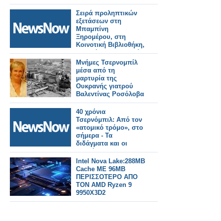
Σειρά προληπτικών
εξετάσεων στη
Μπαμπίνη
Ξηρομέρου, στη
Κοινοτική Βιβλιοθήκη,
τη Τετάρτη 29/4, από
09:30 έως 14:00.
Μνήμες Τσερνομπίλ
μέσα από τη
μαρτυρία της
Ουκρανής γιατρού
Βαλεντίνας Ροσόλοβα
40 χρόνια
Τσερνόμπιλ: Από τον
«ατομικό τρόμο», στο
σήμερα - Τα
διδάγματα και οι
αγωνίες του 2026
Intel Nova Lake:288MB
Cache ΜΕ 96MB
ΠΕΡΙΣΣΟΤΕΡΟ ΑΠΟ
ΤΟΝ AMD Ryzen 9
9950X3D2