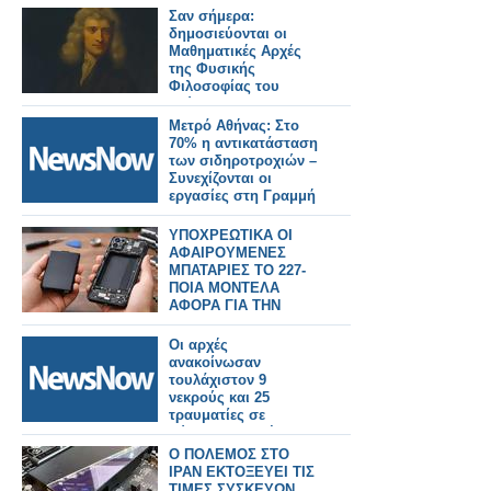
Σαν σήμερα:
δημοσιεύονται οι
Μαθηματικές Αρχές
της Φυσικής
Φιλοσοφίας του
Νεύτωνα
Μετρό Αθήνας: Στο
70% η αντικατάσταση
των σιδηροτροχιών –
Συνεχίζονται οι
εργασίες στη Γραμμή
3.
ΥΠΟΧΡΕΩΤΙΚΑ ΟΙ
ΑΦΑΙΡΟΥΜΕΝΕΣ
ΜΠΑΤΑΡΙΕΣ ΤΟ 227-
ΠΟΙΑ ΜΟΝΤΕΛΑ
ΑΦΟΡΑ ΓΙΑ ΤΗΝ
ΕΛΛΑΔΑ
Οι αρχές
ανακοίνωσαν
τουλάχιστον 9
νεκρούς και 25
τραυματίες σε
σύγκρουση τρένου
και λεωφορείου στη
Ο ΠΟΛΕΜΟΣ ΣΤΟ
Ζιμπάμπουε.
ΙΡΑΝ ΕΚΤΟΞΕΥΕΙ ΤΙΣ
ΤΙΜΕΣ ΣΥΣΚΕΥΩΝ