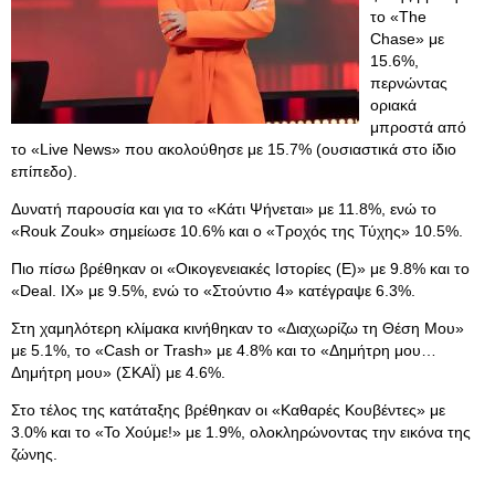
το «The
Chase» με
15.6%,
περνώντας
οριακά
μπροστά από
το «Live News» που ακολούθησε με 15.7% (ουσιαστικά στο ίδιο
επίπεδο).
Δυνατή παρουσία και για το «Κάτι Ψήνεται» με 11.8%, ενώ το
«Rouk Zouk» σημείωσε 10.6% και ο «Τροχός της Τύχης» 10.5%.
Πιο πίσω βρέθηκαν οι «Οικογενειακές Ιστορίες (E)» με 9.8% και το
«Deal. IX» με 9.5%, ενώ το «Στούντιο 4» κατέγραψε 6.3%.
Στη χαμηλότερη κλίμακα κινήθηκαν το «Διαχωρίζω τη Θέση Μου»
με 5.1%, το «Cash or Trash» με 4.8% και το «Δημήτρη μου…
Δημήτρη μου» (ΣΚΑΪ) με 4.6%.
Στο τέλος της κατάταξης βρέθηκαν οι «Καθαρές Κουβέντες» με
3.0% και το «Το Χούμε!» με 1.9%, ολοκληρώνοντας την εικόνα της
ζώνης.