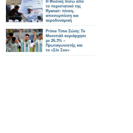
Η Φυσική πίσω από
το περιστατικό της
Ryanair: πίεση,
αποσυμπίεση και
αεροδυναμική
Prime Time Ζώνη: Το
Μουντιάλ κυριάρχησε
με 26.3% –
Πρωταγωνιστής και
το «Σόι Σου»