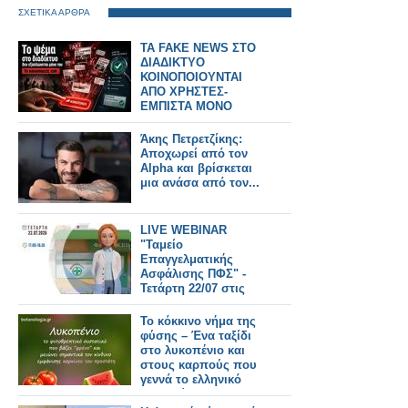
ΣΧΕΤΙΚΑ ΑΡΘΡΑ
TA FAKE NEWS ΣΤΟ
ΔΙΑΔΙΚΤΥΟ
ΚΟΙΝΟΠΟΙΟΥΝΤΑΙ
ΑΠΟ ΧΡΗΣΤΕΣ-
ΕΜΠΙΣΤΑ ΜΟΝΟ
ΑΞΙΟΠΙΣΤΑ SITE
Άκης Πετρετζίκης:
Αποχωρεί από τον
Alpha και βρίσκεται
μια ανάσα από τον...
LIVE WEBINAR
"Ταμείο
Επαγγελματικής
Ασφάλισης ΠΦΣ" -
Τετάρτη 22/07 στις
17:00
Το κόκκινο νήμα της
φύσης – Ένα ταξίδι
στο λυκοπένιο και
στους καρπούς που
γεννά το ελληνικό
καλοκαίρι