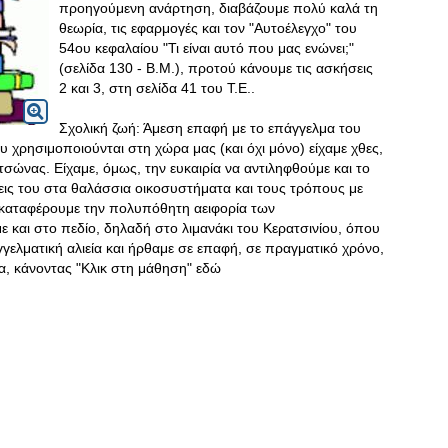
προηγούμενη ανάρτηση, διαβάζουμε πολύ καλά τη
θεωρία, τις εφαρμογές και τον "Αυτοέλεγχο" του
54ου κεφαλαίου "Τι είναι αυτό που μας ενώνει;"
(σελίδα 130 - Β.Μ.), προτού κάνουμε τις ασκήσεις
2 και 3, στη σελίδα 41 του Τ.Ε..
Σχολική ζωή: Άμεση επαφή με το επάγγελμα του
υ χρησιμοποιούνται στη χώρα μας (και όχι μόνο) είχαμε χθες,
ώνας. Είχαμε, όμως, την ευκαιρία να αντιληφθούμε και το
εις του στα θαλάσσια οικοσυστήματα και τους τρόπους με
 καταφέρουμε την πολυπόθητη αειφορία των
 και στο πεδίο, δηλαδή στο λιμανάκι του Κερατσινίου, όπου
γελματική αλιεία και ήρθαμε σε επαφή, σε πραγματικό χρόνο,
ρα, κάνοντας "Κλικ στη μάθηση" εδώ