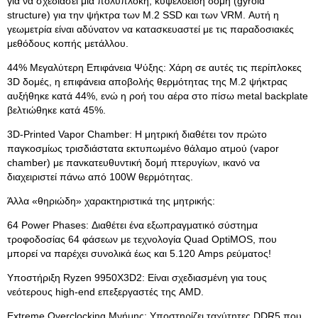
για να σχεδιάσει μια πολύπλοκη, κυψελοειδή δομή (gyroid
structure) για την ψήκτρα των M.2 SSD και των VRM. Αυτή η
γεωμετρία είναι αδύνατον να κατασκευαστεί με τις παραδοσιακές
μεθόδους κοπής μετάλλου.
44% Μεγαλύτερη Επιφάνεια Ψύξης: Χάρη σε αυτές τις περίπλοκες
3D δομές, η επιφάνεια αποβολής θερμότητας της M.2 ψήκτρας
αυξήθηκε κατά 44%, ενώ η ροή του αέρα στο πίσω metal backplate
βελτιώθηκε κατά 45%.
3D-Printed Vapor Chamber: Η μητρική διαθέτει τον πρώτο
παγκοσμίως τρισδιάστατα εκτυπωμένο θάλαμο ατμού (vapor
chamber) με πανκατευθυντική δομή πτερυγίων, ικανό να
διαχειριστεί πάνω από 100W θερμότητας.
Άλλα «θηριώδη» χαρακτηριστικά της μητρικής:
64 Power Phases: Διαθέτει ένα εξωπραγματικό σύστημα
τροφοδοσίας 64 φάσεων με τεχνολογία Quad OptiMOS, που
μπορεί να παρέχει συνολικά έως και 5.120 Amps ρεύματος!
Υποστήριξη Ryzen 9950X3D2: Είναι σχεδιασμένη για τους
νεότερους high-end επεξεργαστές της AMD.
Extreme Overclocking Μνήμης: Υποστηρίζει ταχύτητες DDR5 που