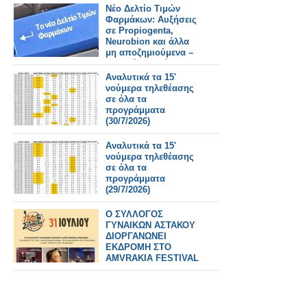
Νέο Δελτίο Τιμών
Φαρμάκων: Αυξήσεις
σε Propiogenta,
Neurobion και άλλα
μη αποζημιούμενα –
Τι αλλάζει από
31/7/2026
Αναλυτικά τα 15'
νούμερα τηλεθέασης
σε όλα τα
προγράμματα
(30/7/2026)
Αναλυτικά τα 15'
νούμερα τηλεθέασης
σε όλα τα
προγράμματα
(29/7/2026)
Ο ΣΥΛΛΟΓΟΣ
ΓΥΝΑΙΚΩΝ ΑΣΤΑΚΟΥ
ΔΙΟΡΓΑΝΩΝΕΙ
ΕΚΔΡΟΜΗ ΣΤΟ
AMVRAKIA FESTIVAL
ΣΤΙΣ 31/7/2026 ΣΤΗ
ΣΥΝΑΥΛΙΑ
ΧΑΤΖΗΦΡΑΓΚΕΤΑ
ΚΑΡΑΠΑΤΑΚΗ ΠΥΞ