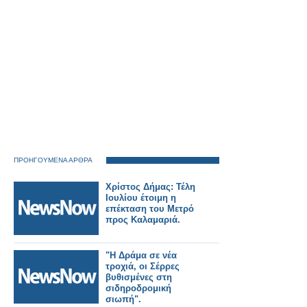
ΛΑΞ
ΠΡΟΗΓΟΥΜΕΝΑ ΑΡΘΡΑ
Χρίστος Δήμας: Τέλη
Ιουλίου έτοιμη η
επέκταση του Μετρό
προς Καλαμαριά.
"Η Δράμα σε νέα
τροχιά, οι Σέρρες
βυθισμένες στη
σιδηροδρομική
σιωπή".