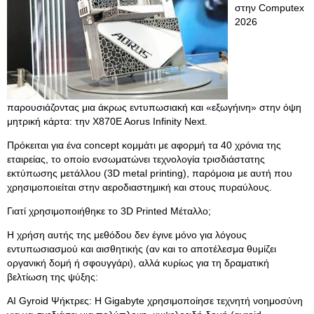
στην Computex
2026
παρουσιάζοντας μια άκρως εντυπωσιακή και «εξωγήινη» στην όψη
μητρική κάρτα: την X870E Aorus Infinity Next.
Πρόκειται για ένα concept κομμάτι με αφορμή τα 40 χρόνια της
εταιρείας, το οποίο ενσωματώνει τεχνολογία τρισδιάστατης
εκτύπωσης μετάλλου (3D metal printing), παρόμοια με αυτή που
χρησιμοποιείται στην αεροδιαστημική και στους πυραύλους.
Γιατί χρησιμοποιήθηκε το 3D Printed Μέταλλο;
Η χρήση αυτής της μεθόδου δεν έγινε μόνο για λόγους
εντυπωσιασμού και αισθητικής (αν και το αποτέλεσμα θυμίζει
οργανική δομή ή σφουγγάρι), αλλά κυρίως για τη δραματική
βελτίωση της ψύξης:
AI Gyroid Ψήκτρες: Η Gigabyte χρησιμοποίησε τεχνητή νοημοσύνη