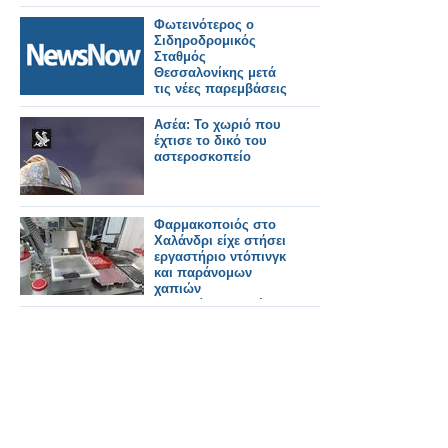
Φωτεινότερος ο
Σιδηροδρομικός
Σταθμός
Θεσσαλονίκης μετά
τις νέες παρεμβάσεις
στον
ηλεκτροφωτισμό.
Ασέα: Το χωριό που
Εικόνες και βίντεο.
έχτισε το δικό του
αστεροσκοπείο
Φαρμακοποιός στο
Χαλάνδρι είχε στήσει
εργαστήριο ντόπινγκ
και παράνομων
χαπιών
αδυνατίσματος, έκανε
εξαγωγές σε 90 χώρες
με τζίρο 1 εκατ. ευρώ