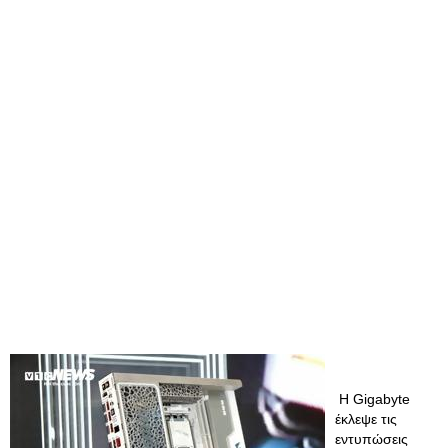
Η Gigabyte
έκλεψε τις
εντυπώσεις