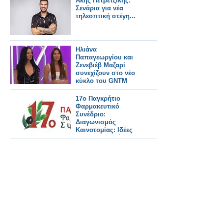
Άκης Πετρετζίκης:
Σενάρια για νέα
τηλεοπτική στέγη...
Ηλιάνα
Παπαγεωργίου και
Ζενεβιέβ Μαζαρί
συνεχίζουν στο νέο
κύκλο του GNTM
17ο Παγκρήτιο
Φαρμακευτικό
Συνέδριο:
Διαγωνισμός
Καινοτομίας: Ιδέες
που διαμορφώνουν
το φαρμακείο του
αύριο