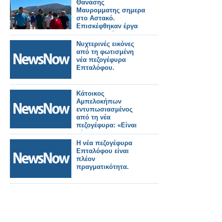
Θανάσης
Μαυρομματης σημερα
στο Αστακό.
Επισκέφθηκαν έργα
που εκτελούνται στην
περιοχή και
Νυχτερινές εικόνες
συναντήθηκαν με
από τη φωτισμένη
φορείς και πολίτες
νέα πεζογέφυρα
(φωτο-βιντεο)
Επταλόφου.
Κάτοικος
Αμπελοκήπων
εντυπωσιασμένος
από τη νέα
πεζογέφυρα: «Είναι
κόσμημα για την
πόλη»
Η νέα πεζογέφυρα
Επταλόφου είναι
πλέον
πραγματικότητα.