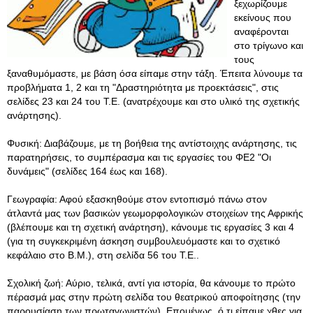
ξεχωρίζουμε
εκείνους που
αναφέρονται
στο τρίγωνο και
τους
ξαναθυμόμαστε, με βάση όσα είπαμε στην τάξη. Έπειτα λύνουμε τα
προβλήματα 1, 2 και τη "Δραστηριότητα με προεκτάσεις", στις
σελίδες 23 και 24 του Τ.Ε. (ανατρέχουμε και στο υλικό της σχετικής
ανάρτησης).
Φυσική: Διαβάζουμε, με τη βοήθεια της αντίστοιχης ανάρτησης, τις
παρατηρήσεις, το συμπέρασμα και τις εργασίες του ΦΕ2 "Οι
δυνάμεις" (σελίδες 164 έως και 168).
Γεωγραφία: Αφού εξασκηθούμε στον εντοπισμό πάνω στον
άτλαντά μας των βασικών γεωμορφολογικών στοιχείων της Αφρικής
(βλέπουμε και τη σχετική ανάρτηση), κάνουμε τις εργασίες 3 και 4
(για τη συγκεκριμένη άσκηση συμβουλευόμαστε και το σχετικό
κεφάλαιο στο Β.Μ.), στη σελίδα 56 του Τ.Ε..
Σχολική ζωή: Αύριο, τελικά, αντί για ιστορία, θα κάνουμε το πρώτο
πέρασμά μας στην πρώτη σελίδα του θεατρικού αποφοίτησης (την
παρουσίαση των πρωταγωνιστών). Επομένως, ό,τι είπαμε χθες για