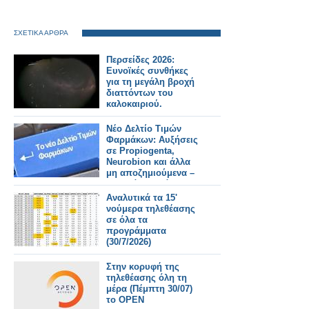
ΣΧΕΤΙΚΑ ΑΡΘΡΑ
Περσείδες 2026:
Ευνοϊκές συνθήκες
για τη μεγάλη βροχή
διαττόντων του
καλοκαιριού.
Νέο Δελτίο Τιμών
Φαρμάκων: Αυξήσεις
σε Propiogenta,
Neurobion και άλλα
μη αποζημιούμενα –
Τι αλλάζει από
31/7/2026
Αναλυτικά τα 15'
νούμερα τηλεθέασης
σε όλα τα
προγράμματα
(30/7/2026)
Στην κορυφή της
τηλεθέασης όλη τη
μέρα (Πέμπτη 30/07)
το OPEN