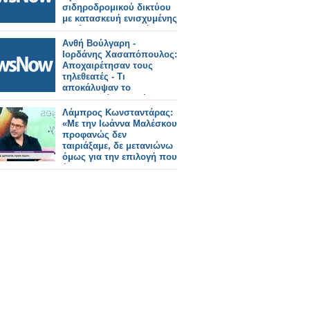
σιδηροδρομικού δικτύου
με κατασκευή ενισχυμένης
περίφραξης σε Θριάσιο,
Θήβα και Ζευγολατιό.
Ανθή Βούλγαρη -
Ιορδάνης Χασαπόπουλος:
Αποχαιρέτησαν τους
τηλεθεατές - Τι
αποκάλυψαν το
τηλεοπτικό τους μέλλον;
Λάμπρος Κωνσταντάρας:
«Με την Ιωάννα Μαλέσκου
προφανώς δεν
ταιριάξαμε, δε μετανιώνω
όμως για την επιλογή που
έκανα»