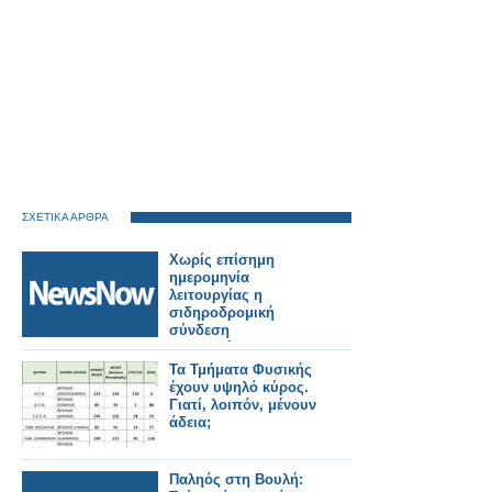
ΣΧΕΤΙΚΑ ΑΡΘΡΑ
Χωρίς επίσημη
ημερομηνία
λειτουργίας η
σιδηροδρομική
σύνδεση
Βουδαπέστης–
Βελιγραδίου.
Τα Τμήματα Φυσικής
έχουν υψηλό κύρος.
Γιατί, λοιπόν, μένουν
άδεια;
Παληός στη Βουλή: