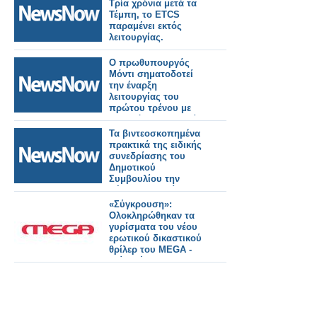
Τρία χρόνια μετά τα
Τέμπη, το ETCS
παραμένει εκτός
λειτουργίας.
Ο πρωθυπουργός
Μόντι σηματοδοτεί
την έναρξη
λειτουργίας του
πρώτου τρένου με
υδρογόνο στην Ινδία,
αποκαλώντας το
Τα βιντεοσκοπημένα
επιτυχημένο
πρακτικά της ειδικής
παράδειγμα της
συνεδρίασης του
καμπάνιας «Make in
Δημοτικού
India»
Συμβουλίου την
Πέμπτη 2 Ιουλίου
2026. Εκλογή νέου
«Σύγκρουση»:
Προεδρείου και
Ολοκληρώθηκαν τα
Δημοτικής
γυρίσματα του νέου
Επιτροπής.
ερωτικού δικαστικού
θρίλερ του MEGA -
Δείτε νέο backstage
φωτογραφικό υλικό