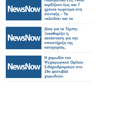
Πλασματικά έτη: Ποιοι
κερδίζουν έως και 7
χρόνια νωρίτερα στη
σύνταξη – Τα
«κλειδιά» και τα
παραδείγματα.
Δίκη για τα Τέμπη:
Ξεκαθαρίζει η
κατάσταση για την
υποστήριξη της
κατηγορίας.
Η χορωδία του
Ψυχαγωγικού Ομίλου
Σιδηροδρομικών στο
19ο φεστιβάλ
χορωδιών.