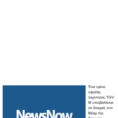
Ένα τρένο
υψηλής
ταχύτητας TGV
M υποβάλλεται
σε δοκιμές στο
Βέλιμ της