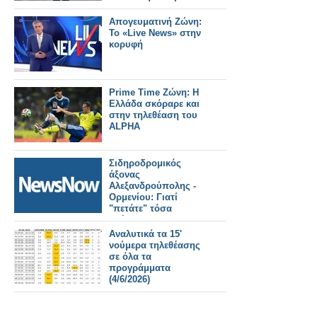
Απογευματινή Ζώνη:
Το «Live News» στην
κορυφή
Prime Time Ζώνη: Η
Ελλάδα σκόραρε και
στην τηλεθέαση του
ALPHA
Σιδηροδρομικός
άξονας
Αλεξανδρούπολης -
Ορμενίου: Γιατί
"πετάτε" τόσα
χρήματα;
Αναλυτικά τα 15'
νούμερα τηλεθέασης
σε όλα τα
προγράμματα
(4/6/2026)