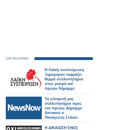
ΣΧΕΤΙΚΑ ΑΡΘΡΑ
Η Λαϊκή συσπείρωση
Ξηρομέρου εκφράζει
θερμά συλλυπητήρια
στον γιατρό καί
πρώην δήμαρχο
Αστακού Παναγιώτη
Στάικου
Τα ειλικρινή μας
συλλυπητήρια προς
τον πρώην Δήμαρχο
Αστακού κ.
Παναγιώτη Στάικο.
Η ΔΙΚΑΙΩΣΗ ΕΝΟΣ