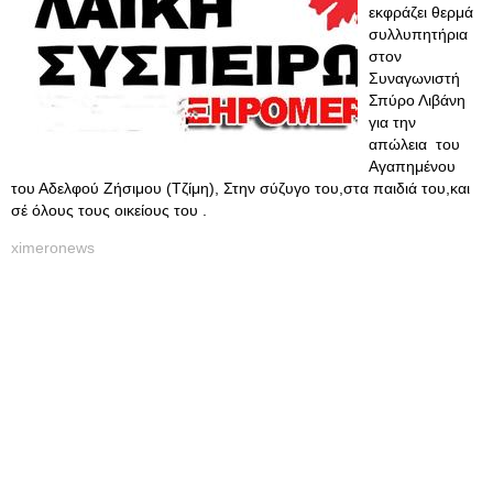
εκφράζει θερμά
συλλυπητήρια
στον
Συναγωνιστή
Σπύρο Λιβάνη
για την
απώλεια του
Αγαπημένου
του Αδελφού Ζήσιμου (Τζίμη), Στην σύζυγο του,στα παιδιά του,και
σέ όλους τους οικείους του .
ximeronews