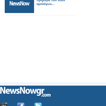
πρεμιέρα των νέων
ομολόγων...