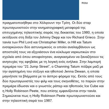
που
πραγματοποιήθηκε στο Χόλιγουντ την Τρίτη. Οι δύο σταρ
πρωταγωνιστούν στην κινηματογραφική μεταφορά της
επιτυχημένης τηλεοπτικής σειράς της δεκαετίας του 1980, η οποία
εκτόξευσε στη δόξα τον Johnny Depp και τον Richard Grieco. Στην
ταινία των Phil Lord και Christopher Miller, οι Hill και Tatum
ενσαρκώνουν δύο αστυνομικούς οι οποίοι αναλαμβάνουν ως
αποστολή τους να εξιχνιάσουν ένα κύκλωμα ναρκωτικών στο
σχολείο από όπου αποφοίτησαν, αναγκασμένοι να ξαναζήσουν τις
ανησυχίες της εφηβείας με τη λογική ενός ενήλικα. Στην λαμπερή
πρεμιέρα του “21 Jump Street”, o Channing Tatum πόζαρε μαζί με
την αγαπημένη του σύζυγο και ηθοποιό Jenna Dewan, η οποία
μαγνήτισε τα βλέμματα με το άσπρο φόρεμα της. Εκτός από τους
δύο πρωταγωνιστές του φιλμ και τους σκηνοθέτες, το παρών στην
πρεμιέρα έδωσαν και ο γνωστός ράπερ και ηθοποιός Ice Cube και
η Holly Robinson Peete, που επίσης εμφανίζονται στην ταινία.
Σημειώνεται πως η Holly Robinson Peete πρωταγωνιστούσε και
στην τηλεοπτική σειρά του 1987.