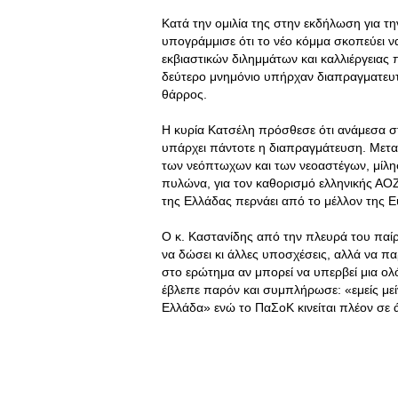
Κατά την ομιλία της στην εκδήλωση για τ
υπογράμμισε ότι το νέο κόμμα σκοπεύει ν
εκβιαστικών διλημμάτων και καλλιέργειας 
δεύτερο μνημόνιο υπήρχαν διαπραγματευτι
θάρρος.
Η κυρία Κατσέλη πρόσθεσε ότι ανάμεσα στ
υπάρχει πάντοτε η διαπραγμάτευση. Μετα
των νεόπτωχων και των νεοαστέγων, μίλησ
πυλώνα, για τον καθορισμό ελληνικής ΑΟΖ 
της Ελλάδας περνάει από το μέλλον της 
Ο κ. Καστανίδης από την πλευρά του παίρ
να δώσει κι άλλες υποσχέσεις, αλλά να πα
στο ερώτημα αν μπορεί να υπερβεί μια ολ
έβλεπε παρόν και συμπλήρωσε: «εμείς μεί
Ελλάδα» ενώ το ΠαΣοΚ κινείται πλέον σε 