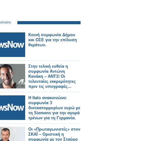
 ΑΡΘΡΑ
Κοινή συμφωνία Δήμου
και ΟΣΕ για την επίλυση
θεμάτων.
Στην τελική ευθεία η
συμφωνία Αντώνη
Κανάκη – ΑΝΤ1! Οι
τελευταίες εκκρεμότητες
πριν τις υπογραφές...
Η Italo ανακοινώνει
συμφωνία 3
δισεκατομμυρίων ευρώ με
τη Siemens για την αγορά
τρένων για τη Γερμανία.
Οι «Πρωταγωνιστές» στον
ΣΚΑΪ – Οριστική η
συμφωνία με τον Σταύρο