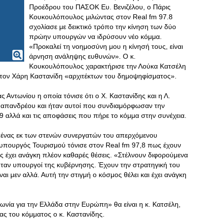
Προέδρου του ΠΑΣΟΚ Ευ. Βενιζέλου, ο Πάρις
Κουκουλόπουλος μιλώντας στον Real fm 97.8
σχολίασε με δεικτικό τρόπο την κίνηση των δύο
πρώην υπουργών να ιδρύσουν νέο κόμμα.
«Προκαλεί τη νοημοσύνη μου η κίνησή τους, είναι
άρνηση ανάληψης ευθυνών». Ο κ.
Κουκουλόπουλος χαρακτήρισε την Λούκα Κατσέλη
 τον Χάρη Καστανίδη «αρχιτέκτων του δημοψηφίσματος».
ας Αντωνίου η οποία τόνισε ότι ο Χ. Καστανίδης και η Λ.
 Παπανδρέου και ήταν αυτοί που συνδιαμόρφωσαν την
9 αλλά και τις αποφάσεις που πήρε το κόμμα στην συνέχεια.
 ένας εκ των στενών συνεργατών του απερχόμενου
πουργός Τουρισμού τόνισε στον Real fm 97,8 πως έχουν
 έχει ανάγκη πλέον καθαρές θέσεις. «Στέλνουν διφορούμενα
ταν υπουργοί της κυβέρνησης. Έχουν την στρατηγική του
αι μεν αλλά. Αυτή την στιγμή ο κόσμος θέλει και έχει ανάγκη
νία για την Ελλάδα στην Ευρώπη» θα είναι η κ. Κατσέλη,
ας του κόμματος ο κ. Καστανίδης.