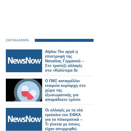
ΣΧΕΤΙΚΑ ΑΡΘΡΑ
Alpha: Πιο αργά η
επιστροφή της
Ναταλίας Γερμανού –
Στο τραπέζι αλλαγές
στο «Καλύτερα δε
γίνεται»
Ο ΠΦΣ καταγγέλλει
εταιρεία κυρίαρχη στο
χώρο της
εξωσωματικής για
απαράδεκτο τρόπο
διάθεσης
σκευάσματός της
Οι αλλαγές με τη νέα
εγκύκλιο του ΕΦΚΑ
για τα πλασματικά –
Τι γίνεται με όσους
είχαν απορριφθεί.