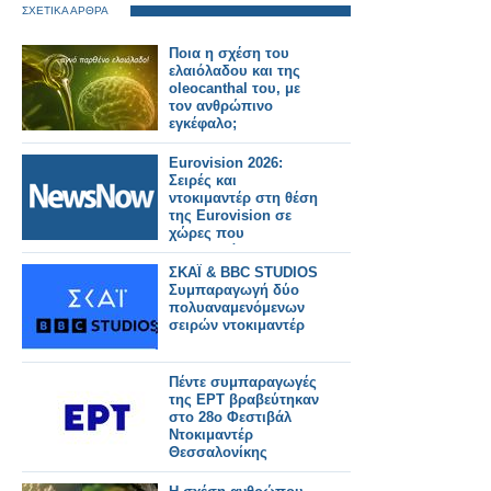
ΣΧΕΤΙΚΑ ΑΡΘΡΑ
Ποια η σχέση του
ελαιόλαδου και της
oleocanthal του, με
τον ανθρώπινο
εγκέφαλο;
Eurovision 2026:
Σειρές και
ντοκιμαντέρ στη θέση
της Eurovision σε
χώρες που
μποϋκοτάρουν τον
διαγωνισμό
ΣΚΑΪ & BBC STUDIOS
Συμπαραγωγή δύο
πολυαναμενόμενων
σειρών ντοκιμαντέρ
Πέντε συμπαραγωγές
της ΕΡΤ βραβεύτηκαν
στο 28ο Φεστιβάλ
Ντοκιμαντέρ
Θεσσαλονίκης