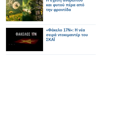
Η σχέση ανθρώπου
και φυτού πέρα από
την φροντίδα
«Φάκελο 17Ν»: Η νέα
σειρά ντοκιμαντέρ του
ΣΚΑΪ