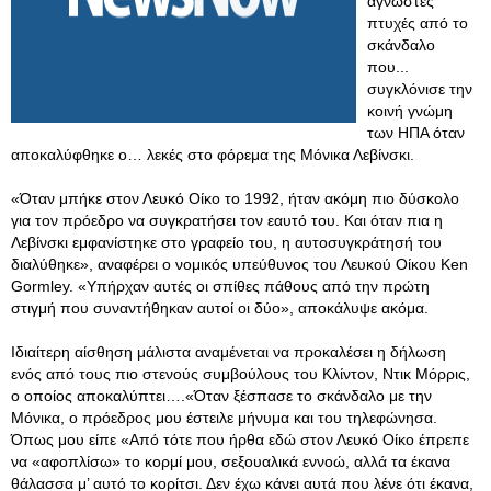
άγνωστες
πτυχές από το
σκάνδαλο
που...
συγκλόνισε την
κοινή γνώμη
των ΗΠΑ όταν
αποκαλύφθηκε ο… λεκές στο φόρεμα της Μόνικα Λεβίνσκι.
«Όταν μπήκε στον Λευκό Οίκο το 1992, ήταν ακόμη πιο δύσκολο
για τον πρόεδρο να συγκρατήσει τον εαυτό του. Και όταν πια η
Λεβίνσκι εμφανίστηκε στο γραφείο του, η αυτοσυγκράτησή του
διαλύθηκε», αναφέρει ο νομικός υπεύθυνος του Λευκού Οίκου Ken
Gormley. «Υπήρχαν αυτές οι σπίθες πάθους από την πρώτη
στιγμή που συναντήθηκαν αυτοί οι δύο», αποκάλυψε ακόμα.
Ιδιαίτερη αίσθηση μάλιστα αναμένεται να προκαλέσει η δήλωση
ενός από τους πιο στενούς συμβούλους του Κλίντον, Ντικ Μόρρις,
ο οποίος αποκαλύπτει….«Όταν ξέσπασε το σκάνδαλο με την
Μόνικα, ο πρόεδρος μου έστειλε μήνυμα και του τηλεφώνησα.
Όπως μου είπε «Από τότε που ήρθα εδώ στον Λευκό Οίκο έπρεπε
να «αφοπλίσω» το κορμί μου, σεξουαλικά εννοώ, αλλά τα έκανα
θάλασσα μ’ αυτό το κορίτσι. Δεν έχω κάνει αυτά που λένε ότι έκανα,