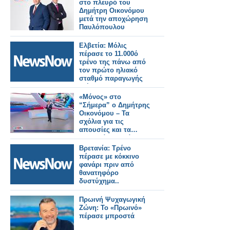
στο πλευρό του
Δημήτρη Οικονόμου
μετά την αποχώρηση
Παυλόπουλου
Ελβετία: Μόλις
πέρασε το 11.000ό
τρένο της πάνω από
τον πρώτο ηλιακό
σταθμό παραγωγής
ενέργειας στον
κόσμο.
«Μόνος» στο
“Σήμερα” ο Δημήτρης
Οικονόμου – Τα
σχόλια για τις
απουσίες και τα…
ιαματικά λουτρά»
Βρετανία: Τρένο
πέρασε με κόκκινο
φανάρι πριν από
θανατηφόρο
δυστύχημα..
Πρωινή Ψυχαγωγική
Ζώνη: Το «Πρωινό»
πέρασε μπροστά