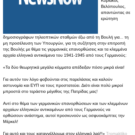
Κυριάκος
Βελόπουλος,
απαντώντας σε
ερώτηση
δημοσιογράφων τηλεοπτικών σταθμών έξω από τη Βουλή για... τη
μη προσέλευση των Υπουργών, για τη συζήτηση στην επιτροπή
της Βουλής με θέμα τις γερμανικές επανορθώσεις και τα κλεμμένα
αρχαία ελληνικά αντικείμενα του 1941-1945 από τους Γερμανούς:
«Τα δύο θεωρητικά μεγάλα κόμματα απέδειξαν πόσο μικρά είναι!
Για αυτόν τον λόγο φοβούνται στις παρελάσεις και καλούν
αστυνομία και ΕΥΠ να τους προστατεύει. Διότι είναι πολύ μικροί
μπροστά στο τεράστιο μέγεθος της Πατρίδας μας!
Αντί στο θέμα των γερμανικών επανορθώσεων και των κλεμμένων
αρχαίων ελληνικών αντικειμένων από τους Γερμανούς να
ορθώσουν ανάστημα, αυτοί προσκυνούν ως οσφυοκάμπτες την
Μέρκελ!
Για αυτό και τους καταγγέλλουμε στον ελληνικό λαό!!»
Tromaktiko