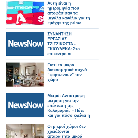
Αυτή είναι η
ημερομηνία που
αποφάσισαν τα
μεγάλα κανάλια για τη
«μάχη» της prime
time
ΣΥΝΑΝΤΗΣΗ
ΕΡΓΑΣΙΑΣ
ΤΖΙΤΖΙΚΩΣΤΑ -
ΓΚΙΟΥΛΕΚΑ: Στο
επίκεντρο οι
προτεραιότητες της
ΕΕ για τα μεγάλα έργα
Γιατί τα μικρά
υποδομών και
διακοσμητικά συχνά
μεταφορών, τον
“φορτώνουν” τον
τουρισμό και ο
χώρο
κομβικός ρόλος της
Βόρειας Ελλάδας
Μετρό: Αντίστροφη
μέτρηση για την
επέκταση της
Καλαμαριάς – Πότε
και για πόσο κλείνει η
βασική γραμμή.
Οι μικροί χώροι δεν
χρειάζονται
απαραίτητα μικρά