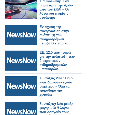
ανάπτυξη.
Σία Κοσιώνη: Ένα
βήμα πριν την έξοδο
από τον ΣΚΑΪ – Οι
λόγοι και η κρίσιμη
συνάντηση
Ενίσχυση της
συνεργασίας στην
ανάπτυξη των
σιδηροδρόμων
μεταξύ Βιετνάμ και
Κίνας.
ΕΕ: 12,5 εκατ. ευρώ
για την ανάπτυξη των
διατροπικών
σιδηροδρομικών
μεταφορών.
Συντάξεις 2026: Ποιοι
«κλειδώνουν» έξοδο
νωρίτερα – Όλα τα
παράθυρα για
χιλιάδες
ασφαλισμένους
Συντάξεις: Νέο ρεκόρ
φυγής - Οι 5 λόγοι
που οδηγούν τους