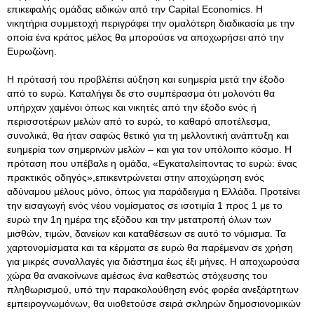
επικεφαλής ομάδας ειδικών από την Capital Economics. Η
νικητήρια συμμετοχή περιγράφει την ομαλότερη διαδικασία με την
οποία ένα κράτος μέλος θα μπορούσε να αποχωρήσει από την
Ευρωζώνη.
Η πρότασή του προβλέπει αύξηση και ευημερία μετά την έξοδο
από το ευρώ. Καταλήγει δε στο συμπέρασμα ότι μολονότι θα
υπήρχαν χαμένοι όπως και νικητές από την έξοδο ενός ή
περισσοτέρων μελών από το ευρώ, το καθαρό αποτέλεσμα,
συνολικά, θα ήταν σαφώς θετικό για τη μελλοντική ανάπτυξη και
ευημερία των σημερινών μελών – και για τον υπόλοιπο κόσμο. Η
πρόταση που υπέβαλε η ομάδα, «Εγκαταλείποντας το ευρώ: ένας
πρακτικός οδηγός»,επικεντρώνεται στην αποχώρηση ενός
αδύναμου μέλους μόνο, όπως για παράδειγμα η Ελλάδα. Προτείνει
την εισαγωγή ενός νέου νομίσματος σε ισοτιμία 1 προς 1 με το
ευρώ την 1η ημέρα της εξόδου και την μετατροπή όλων των
μισθών, τιμών, δανείων και καταθέσεων σε αυτό το νόμισμα. Τα
χαρτονομίσματα και τα κέρματα σε ευρώ θα παρέμεναν σε χρήση
για μικρές συναλλαγές για διάστημα έως έξι μήνες. Η αποχωρούσα
χώρα θα ανακοίνωνε αμέσως ένα καθεστώς στόχευσης του
πληθωρισμού, υπό την παρακολούθηση ενός φορέα ανεξάρτητων
εμπειρογνωμόνων, θα υιοθετούσε σειρά σκληρών δημοσιονομικών