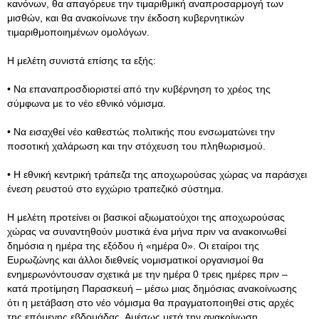
κανόνων, θα απαγόρευε την τιμαριθμική αναπροσαρμογή των
μισθών, και θα ανακοίνωνε την έκδοση κυβερνητικών
τιμαριθμοποιημένων ομολόγων.
Η μελέτη συνιστά επίσης τα εξής:
• Να επαναπροσδιοριστεί από την κυβέρνηση το χρέος της
σύμφωνα με το νέο εθνικό νόμισμα.
• Να εισαχθεί νέο καθεστώς πολιτικής που ενσωματώνει την
ποσοτική χαλάρωση και την στόχευση του πληθωρισμού.
• Η εθνική κεντρική τράπεζα της αποχωρούσας χώρας να παράσχει
ένεση ρευστού στο εγχώριο τραπεζικό σύστημα.
Η μελέτη προτείνει οι βασικοί αξιωματούχοι της αποχωρούσας
χώρας να συναντηθούν μυστικά ένα μήνα πριν να ανακοινωθεί
δημόσια η ημέρα της εξόδου ή «ημέρα 0». Οι εταίροι της
Ευρωζώνης και άλλοι διεθνείς νομισματικοί οργανισμοί θα
ενημερωνόντουσαν σχετικά με την ημέρα 0 τρεις ημέρες πριν –
κατά προτίμηση Παρασκευή – μέσω μιας δημόσιας ανακοίνωσης
ότι η μετάβαση στο νέο νόμισμα θα πραγματοποιηθεί στις αρχές
της επόμενης εβδομάδας. Αμέσως μετά την ανακοίνωση