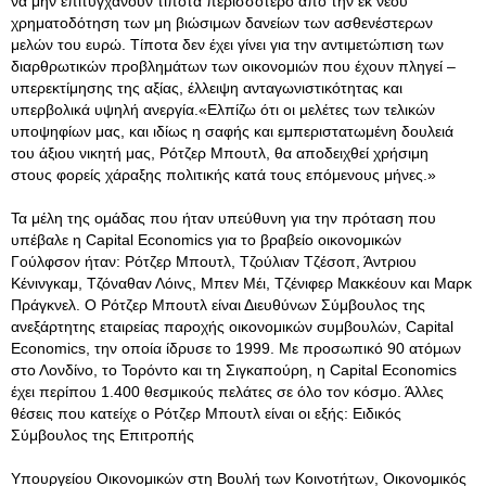
να μην επιτυγχάνουν τίποτα περισσότερο από την εκ νέου
χρηματοδότηση των μη βιώσιμων δανείων των ασθενέστερων
μελών του ευρώ. Τίποτα δεν έχει γίνει για την αντιμετώπιση των
διαρθρωτικών προβλημάτων των οικονομιών που έχουν πληγεί –
υπερεκτίμησης της αξίας, έλλειψη ανταγωνιστικότητας και
υπερβολικά υψηλή ανεργία.«Ελπίζω ότι οι μελέτες των τελικών
υποψηφίων μας, και ιδίως η σαφής και εμπεριστατωμένη δουλειά
του άξιου νικητή μας, Ρότζερ Μπουτλ, θα αποδειχθεί χρήσιμη
στους φορείς χάραξης πολιτικής κατά τους επόμενους μήνες.»
Τα μέλη της ομάδας που ήταν υπεύθυνη για την πρόταση που
υπέβαλε η Capital Economics για το βραβείο οικονομικών
Γούλφσον ήταν: Ρότζερ Μπουτλ, Τζούλιαν Τζέσοπ, Άντριου
Κένινγκαμ, Τζόναθαν Λόινς, Μπεν Μέι, Τζένιφερ Μακκέουν και Μαρκ
Πράγκνελ. Ο Ρότζερ Μπουτλ είναι Διευθύνων Σύμβουλος της
ανεξάρτητης εταιρείας παροχής οικονομικών συμβουλών, Capital
Economics, την οποία ίδρυσε το 1999. Με προσωπικό 90 ατόμων
στο Λονδίνο, το Τορόντο και τη Σιγκαπούρη, η Capital Economics
έχει περίπου 1.400 θεσμικούς πελάτες σε όλο τον κόσμο. Άλλες
θέσεις που κατείχε ο Ρότζερ Μπουτλ είναι οι εξής: Ειδικός
Σύμβουλος της Επιτροπής
Υπουργείου Οικονομικών στη Βουλή των Κοινοτήτων, Οικονομικός