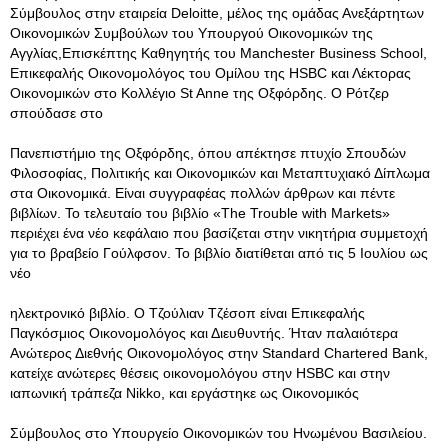
Σύμβουλος στην εταιρεία Deloitte, μέλος της ομάδας Ανεξάρτητων
Οικονομικών Συμβούλων του Υπουργού Οικονομικών της
Αγγλίας,Επισκέπτης Καθηγητής του Manchester Business School,
Επικεφαλής Οικονομολόγος του Ομίλου της HSBC και Λέκτορας
Οικονομικών στο Κολλέγιο St Anne της Οξφόρδης. Ο Ρότζερ
σπούδασε στο
Πανεπιστήμιο της Οξφόρδης, όπου απέκτησε πτυχίο Σπουδών
Φιλοσοφίας, Πολιτικής και Οικονομικών και Μεταπτυχιακό Δίπλωμα
στα Οικονομικά. Είναι συγγραφέας πολλών άρθρων και πέντε
βιβλίων. Το τελευταίο του βιβλίο «The Trouble with Markets»
περιέχει ένα νέο κεφάλαιο που βασίζεται στην νικητήρια συμμετοχή
για το βραβείο Γούλφσον. Το βιβλίο διατίθεται από τις 5 Ιουλίου ως
νέο
ηλεκτρονικό βιβλίο. Ο Τζούλιαν Τζέσοπ είναι Επικεφαλής
Παγκόσμιος Οικονομολόγος και Διευθυντής. Ήταν παλαιότερα
Ανώτερος Διεθνής Οικονομολόγος στην Standard Chartered Bank,
κατείχε ανώτερες θέσεις οικονομολόγου στην HSBC και στην
ιαπωνική τράπεζα Nikko, και εργάστηκε ως Οικονομικός
Σύμβουλος στο Υπουργείο Οικονομικών του Ηνωμένου Βασιλείου.