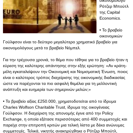
οικονομολόγο
Ρότζερ Μπούτλ
της Capital
Economics.
• Το βραβείο
οικονομικών
Γούλφσον είναι το δεύτερο μεγαλύτερο χρηματικό βραβείο για
οικονομολόγους μετά το βραβείο Νόμπελ.
Για την τρέχουσα χρονιά, τo θέμα που τέθηκε για το βραβείο ήταν η
εύρεση της καλύτερης απάντησης στην εξής ερώτηση: «Αν κράτη-
μέλη εγκαταλείψουν την Οικονομική και Νομισματική Ένωση, ποιος
είναι ο καλύτερος τρόπος διαχείρισης της οικονομικής διαδικασίας
ώστε να παρέχονται τα πιο ασφαλή θεμέλια για τη μελλοντική
ανάπτυξη και ευημερία των σημερινών μελών;»
• Το βραβείο αξίας £250.000, χρηματοδοτείται από το ίδρυμα
Charles Wolfson Charitable Trust, ίδρυμα της οικογένειας
Γούλφσον. Η διαχείριση της απονομής έγινε από την Policy
Exchange, η οποία εξέτασε περισσότερες από 400 συμμετοχές και
παρείχε στην επιτροπή κριτών μια τελική λίστα με δέκα ανώνυμες
συμμετοχές. Τελικά, νικητής ανακηρύχθηκε ο Ρότζερ Μπούτλ,