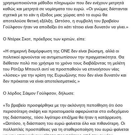
χρησιμοποιούνται μέθοδοι πληρωμών που δεν ενέχουν μετρητά
καθώς και μετρητά σε νομίσματα του ευρώ. «Οι γνώμες διίστανται
σχετικά με το εάν η έξοδος μιας χώρας από το ευρώ θα
αποτελούσε θετική εξέλιξη. Ωστόσο, η συμβολή του βραβείου
Γούλφσον ήταν να αποδείξει ότι κάτι τέτοιο είναι δυνατόν να γίνει.»
Ο Ντέρεκ Σκοτ, πρόεδρος των κριτών, είπε:
«Η σημερινή διαμόρφωση της ΟΝΕ δεν είναι βιώσιμη, αλλά οι
πολιτικοί αρνούνται να αντιμετωπίσουν την πραγματικότητα. Θα
διέθεταν πολύ πιο χρήσιμα το χρόνο τους διαβάζοντας τη μελέτη
του Ρότζερ Μπουτλ αντί να προσπαθούν να επινοήσουν νέες
«λύσεις» για την κρίση της Ευρωζώνης που δεν είναι δυνατόν και
δεν πρόκειται να είναι αποτελεσματικές.»
Ο λόρδος Σάιμον Γούλφσον, δήλωσε:
«Το βραβείο προσφέρθηκε με την ακλόνητη πεποίθηση ότι όσο
περισσότερη σκέψη και προετοιμασία αφιερώνεται στο ενδεχόμενο
της διάσπασης, τόσο λιγότερο επιζήμια θα ήταν η κατάρρευση.
«Ωστόσο, η διάσπαση του ευρώ φαίνεται όλο και πιθανότερη. Οι
πολλαπλές προσπάθειες για τη σταθεροποίηση του ευρώ φαίνεται