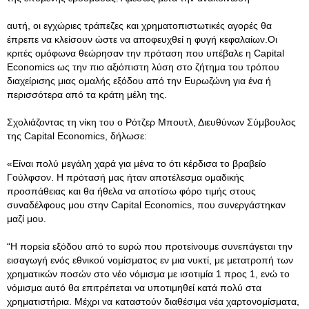
αυτή, οι εγχώριες τράπεζες και χρηματοπιστωτικές αγορές θα
έπρεπε να κλείσουν ώστε να αποφευχθεί η φυγή κεφαλαίων.Οι
κριτές ομόφωνα θεώρησαν την πρόταση που υπέβαλε η Capital
Economics ως την πιο αξιόπιστη λύση στο ζήτημα του τρόπου
διαχείρισης μιας ομαλής εξόδου από την Ευρωζώνη για ένα ή
περισσότερα από τα κράτη μέλη της.
Σχολιάζοντας τη νίκη του ο Ρότζερ Μπουτλ, Διευθύνων Σύμβουλος
της Capital Economics, δήλωσε:
«Είναι πολύ μεγάλη χαρά για μένα το ότι κέρδισα το βραβείο
Γούλφσον. Η πρότασή μας ήταν αποτέλεσμα ομαδικής
προσπάθειας και θα ήθελα να αποτίσω φόρο τιμής στους
συναδέλφους μου στην Capital Economics, που συνεργάστηκαν
μαζί μου.
“Η πορεία εξόδου από το ευρώ που προτείνουμε συνεπάγεται την
εισαγωγή ενός εθνικού νομίσματος εν μια νυκτί, με μετατροπή των
χρηματικών ποσών στο νέο νόμισμα με ισοτιμία 1 προς 1, ενώ το
νόμισμα αυτό θα επιτρέπεται να υποτιμηθεί κατά πολύ στα
χρηματιστήρια. Μέχρι να καταστούν διαθέσιμα νέα χαρτονομίσματα,