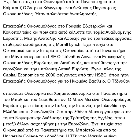
Έχει δύο πτυχία στα Οικονομικά από το Πανεπιστήμιο του
Καίμπριτζ.Ο Άντριου Κένινγκαμ είναι Ανώτερος Παγκόσμιος
Οικονομολόγος. Ήταν παλαιότερα Αναπληρωτής
Επικεφαλής Οικονομολόγος στο Γραφείο Εξωτερικών και
Κοινοπολιτείας και πριν από αυτό κάλυπτε τον τομέα Αναδυόμενης
Ευρώπης, Μέσης Ανατολής και Αφρικής για τις τραπεζικές εργασίες
σταθερού εισοδήματος της Merrill Lynch. Έχει πτυχία στα
Οικονομικά και την Ιστορία της Οικονομίας από το Πανεπιστήμιο
του Μάντσεστερ και το LSE.Ο Τζόναθαν Λόινς είναι Επικεφαλής
Οικονομολόγος Ευρώπης και Διευθυντής, και υπεύθυνος για την
ευρωζώνη και την υπόλοιπη Δυτική Ευρώπη. Έγινε μέλος της
Capital Economics το 2000 φεύγοντας από την HSBC, όπου ήταν
Επικεφαλής Οικονομολόγος για το Ηνωμένο Βασίλειο. Ο Τζόναθαν
σπούδασε Οικονομικά και Χρηματοοικονομικά στα Πανεπιστήμια
του Μπαθ και του Σαουθάμπτον. Ο Μπεν Μέι είναι Οικονομολόγος
Ευρώπης με εστίαση στην Ιταλία, την Ισπανία, την Ιρλανδία, την
Ελλάδα και τη Σκανδιναβία. Στο παρελθόν ο Μπεν εργάστηκε στον
τομέα Νομισματικής Ανάλυσης της Τράπεζας της Αγγλίας, όπου
μεταξύ άλλων ασχολήθηκε με την Ευρωζώνη. Έχει πτυχία στα
Οικονομικά από το Πανεπιστήμιο του Μπρίστολ και από το
University College του Λονδίνου.Η Τζένιφερ Μακκέουν είναι