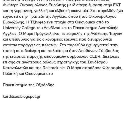
Ανώτερη Οικονομολόγος Ευρώπης με ιδιαίτερη έμφαση στην ΕΚΤ
και τη γερμανική, γαλλική και ελβετική οικονομία. Στο παρελθόν έχει
εργαστεί στην Τράπεζα της Αγγλίας, όπου ήταν Οικονομολόγος
Ευρωζώνης. Η Τζένιφερ έχει πτυχία στα Οικονομικά από το
University College του Λονδίνου και το Πανεπιστήμιο Ανατολικής
Αγγλίας. Ο Μαρκ Πράγκνελ είναι Επικεφαλής της Ανάθεσης Έργων
και υπεύθυνος για τις οικονομικές έρευνες που διενεργούνται
κατόπιν παραγγελίας πελατών. Στο παρελθόν έχει εργαστεί στην
τοπική αυτοδιοίκηση και παλαιότερα ήταν Διευθύνων Σύμβουλος
της εταιρείας παροχής οικονομικών συμβουλών CEBR. Διετέλεσε
επίσης σε ανώτερους ρόλους στρατηγικής του Συνδέσμου
Καταναλωτών και της Railtrack plc. Ο Μαρκ σπούδασε Φιλοσοφία,
Πολιτική και Οικονομικά στο
Πανεπιστήμιο της Οξφόρδης.
karditsas.blogspot.gr