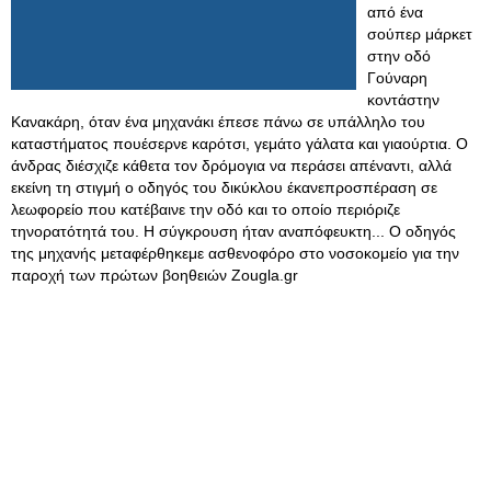
από ένα
σούπερ μάρκετ
στην οδό
Γούναρη
κοντάστην
Κανακάρη, όταν ένα μηχανάκι έπεσε πάνω σε υπάλληλο του
καταστήματος πουέσερνε καρότσι, γεμάτο γάλατα και γιαούρτια. Ο
άνδρας διέσχιζε κάθετα τον δρόμογια να περάσει απέναντι, αλλά
εκείνη τη στιγμή ο οδηγός του δικύκλου έκανεπροσπέραση σε
λεωφορείο που κατέβαινε την οδό και το οποίο περιόριζε
τηνορατότητά του. Η σύγκρουση ήταν αναπόφευκτη... Ο οδηγός
της μηχανής μεταφέρθηκεμε ασθενοφόρο στο νοσοκομείο για την
παροχή των πρώτων βοηθειών Zougla.gr