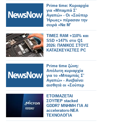
τραυματίες.
Prime time: Κυριαρχία
για «Μπαμπά Σ’
Αγαπώ» - Οι «Σούπερ
Ήρωες» πέρασαν την
σειρά «Να Μ’
Αγαπάς»
ΤΙΜΕΣ RAM +110% και
SSD +147% στο Q1
2026: ΠΑΝΙΚΟΣ ΣΤΟΥΣ
ΚΑΤΑΣΚΕΥΑΣΤΕΣ PC
Prime time ζώνη:
Απόλυτη κυριαρχία
για το «Μπαμπάς Σ’
Αγαπώ» - Ανεβαίνει
αισθητά οι «Σούπερ
Ήρωες»
ΕΤΟΙΜΑΖΕΤΑΙ
ΣΟΥΠΕΡ stacked
GDDR7 ΜΝΗΜΗ ΓΙΑ AI
accelerators-ΝΕΑ
ΤΕΧΝΟΛΟΓΙΑ