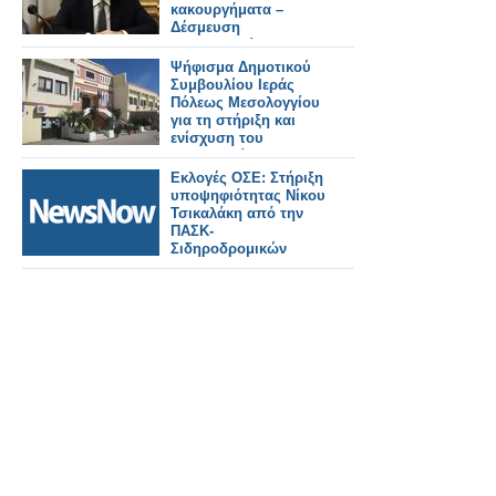
κακουργήματα –
Δέσμευση
λογαριασμών...-
Γιάννης
Ψήφισμα Δημοτικού
Παναγόπουλος: Η
Συμβουλίου Ιεράς
αποκατάσταση της
Πόλεως Μεσολογγίου
αλήθειας είναι θέμα
για τη στήριξη και
χρόνου
ενίσχυση του
Νοσοκομείου
Μεσολογγίου
Εκλογές ΟΣΕ: Στήριξη
υποψηφιότητας Νίκου
Τσικαλάκη από την
ΠΑΣΚ-
Σιδηροδρομικών