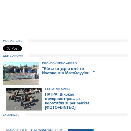
ΜΟΙΡΑΣΤΕΙΤΕ
ΔΕΙΤΕ ΑΚΟΜΑ
ΠΡΟΗΓΟΥΜΕΝΟ ΑΡΘΡΟ
"Κάτω τα χέρια από το
Νοσοκομείο Μεσολογγίου..."
ΕΠΟΜΕΝΟ ΑΡΘΡΟ
ΠΑΤΡΑ: Δίκυκλο
συγκρούστηκε... με
καροτσάκι super market
[ΦΩΤΟ+ΒΙΝΤΕΟ]
ΣΧΟΛΙΑΣΤΕ
ΑΚΟΛΟΥΘΗΣΤΕ ΤΟ NEWSNOWGR.COM