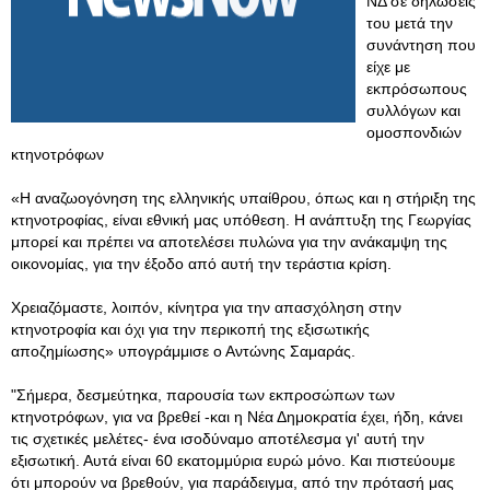
ΝΔ σε δηλώσεις
του μετά την
συνάντηση που
είχε με
εκπρόσωπους
συλλόγων και
ομοσπονδιών
κτηνοτρόφων
«Η αναζωογόνηση της ελληνικής υπαίθρου, όπως και η στήριξη της
κτηνοτροφίας, είναι εθνική μας υπόθεση. Η ανάπτυξη της Γεωργίας
μπορεί και πρέπει να αποτελέσει πυλώνα για την ανάκαμψη της
οικονομίας, για την έξοδο από αυτή την τεράστια κρίση.
Χρειαζόμαστε, λοιπόν, κίνητρα για την απασχόληση στην
κτηνοτροφία και όχι για την περικοπή της εξισωτικής
αποζημίωσης» υπογράμμισε ο Αντώνης Σαμαράς.
"Σήμερα, δεσμεύτηκα, παρουσία των εκπροσώπων των
κτηνοτρόφων, για να βρεθεί -και η Νέα Δημοκρατία έχει, ήδη, κάνει
τις σχετικές μελέτες- ένα ισοδύναμο αποτέλεσμα γι' αυτή την
εξισωτική. Αυτά είναι 60 εκατομμύρια ευρώ μόνο. Και πιστεύουμε
ότι μπορούν να βρεθούν, για παράδειγμα, από την πρότασή μας