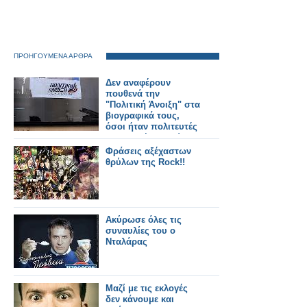
ΠΡΟΗΓΟΥΜΕΝΑ ΑΡΘΡΑ
Δεν αναφέρουν
πουθενά την
"Πολιτική Άνοιξη" στα
βιογραφικά τους,
όσοι ήταν πολιτευτές
της και θέλουν τώρα
να κατέβουν με τη
Φράσεις αξέχαστων
Ν.Δ.!
θρύλων της Rock!!
Ακύρωσε όλες τις
συναυλίες του ο
Νταλάρας
Μαζί με τις εκλογές
δεν κάνουμε και