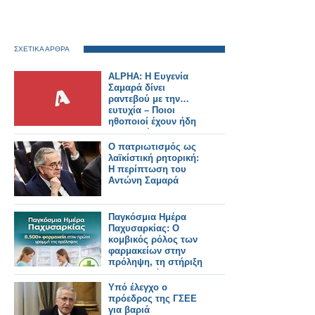
ΣΧΕΤΙΚΑ ΑΡΘΡΑ
ALPHA: Η Ευγενία
Σαμαρά δίνει
ραντεβού με την…
ευτυχία – Ποιοι
ηθοποιοί έχουν ήδη
συμφωνήσει για τη
νέα σειρά
Ο πατριωτισμός ως
λαϊκίστική ρητορική:
Η περίπτωση του
Αντώνη Σαμαρά
Παγκόσμια Ημέρα
Παχυσαρκίας: Ο
κομβικός ρόλος των
φαρμακείων στην
πρόληψη, τη στήριξη
και την πρόσβαση
των πολιτών στο
Υπό έλεγχο ο
«Προλαμβάνω»
πρόεδρος της ΓΣΕΕ
για βαριά