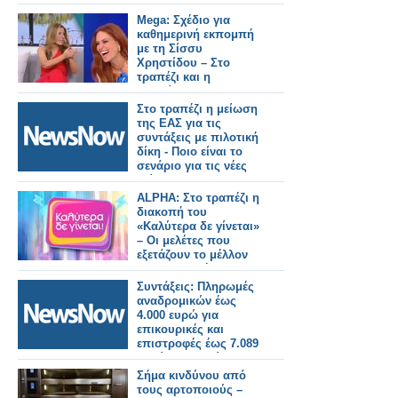
γίνεται»
Mega: Σχέδιο για
καθημερινή εκπομπή
με τη Σίσσυ
Χρηστίδου – Στο
τραπέζι και η
μετακίνηση της
Αναστασίας Γιάμαλη
Στο τραπέζι η μείωση
της ΕΑΣ για τις
συντάξεις με πιλοτική
δίκη - Ποιο είναι το
σενάριο για τις νέες
κλίμακες.
ALPHA: Στο τραπέζι η
διακοπή του
«Καλύτερα δε γίνεται»
– Οι μελέτες που
εξετάζουν το μέλλον
της εκπομπής
Συντάξεις: Πληρωμές
αναδρομικών έως
4.000 ευρώ για
επικουρικές και
επιστροφές έως 7.089
ευρώ για χηρείας - Οι
δικαιούχοι ανά
Σήμα κινδύνου από
κατηγορία.
τους αρτοποιούς –