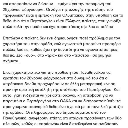
και αποφασίσαν να δώσουν... «μάχη» για την παραμονή του
28χρόνου φόργουορντ. Οι λόγοι της αλλαγής της στάσης του
"τριφυλλιού" είναι η εμπλοκή του Ολυμπιακού στην υπόθεση και το
δεδομένο ότι ο Περπέρογλου είναι Έλληνας παίκτης, που γνωρίζει
πολύ καλά την ομάδα και έχει παραστάσεις υψηλού επιπέδου.
Επιπλέον ο παίκτης δεν έχει δημιουργήσει ποτέ πρόβλημα με τον
χαρακτήρα του στην ομάδα, ενώ αγωνιστικά μπορεί να προσφέρει
πολλές λύσεις, καθώς έχει την δυνατότητα να αγωνιστεί σε τρεις
θέσεις. Στο «δύο», στο «τρία» και στο «τέσσερα» σε χαμηλά
σχήματα.
Είναι χαρακτηριστικό για την πρόθεση του Παναθηναϊκού να
κρατήσει τον 28χρόνο φόργουορντ στο δυναμικό του ότι οι
«πράσινοι» δεν θα προχωρήσουν σε άλλη μεταγραφική κίνηση,
πριν την οριστική κατάληξη της υπόθεσης του Περπέρογλου. Και
αυτό, γιατί ενδέχεται να χρειαστεί οικονομική υπέρβαση για να
παραμείνει ο Περπέρογλου στο ΟΑΚΑ και να διαφοροποιηθούν τα
προηγούμενα οικονομικά δεδομένα σχετικά με το συνολικό μπάτζετ
της ομάδας. Οι πληροφορίες του δημοσιεύματος από τον
Παναθηναϊκό, αναφέρουν επίσης ότι υπάρχει προσέγγιση των δύο
πλευρών, καθώς οι «πράσινοι» είναι διατεθειμένοι να ανεβάσουν