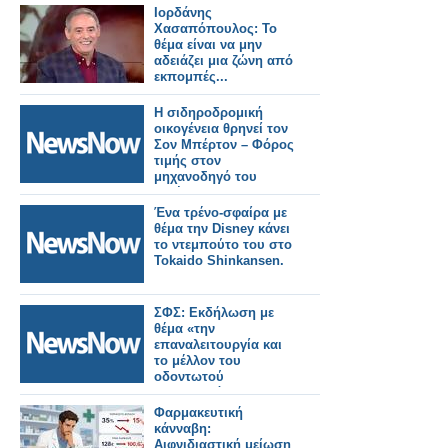
Ιορδάνης
Χασαπόπουλος: Το
θέμα είναι να μην
αδειάζει μια ζώνη από
εκπομπές...
Η σιδηροδρομική
οικογένεια θρηνεί τον
Σον Μπέρτον – Φόρος
τιμής στον
μηχανοδηγό του
Μπέντφορντ.
Ένα τρένο-σφαίρα με
θέμα την Disney κάνει
το ντεμπούτο του στο
Tokaido Shinkansen.
ΣΦΣ: Εκδήλωση με
θέμα «την
επαναλειτουργία και
το μέλλον του
οδοντωτού
σιδηροδρόμου,
Διακοπτού-
Φαρμακευτική
Καλαβρύτων».
κάνναβη:
Αιφνιδιαστική μείωση