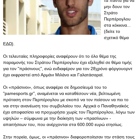
τα πάντα για να
μην δουν τον
Στράτο
Περπέρογλου
στα κόκκινα...
(δείτε το
σχετικό θέμα
ΕΔΩ).
Οι τελευταίες πληροφορίες αναφέρουν ότι το όλο θέμα της
παραμονής του Στράτου Περπέρογλου έχει εξελιχθεί σε θέμα τιμής
για τον "πράσινους", ενώ ενδιαφέρον για τον 28χρόνο φόργουορντ
έχει εκφραστεί από Αρμάνι Μιλάνο και Γαλατάσαραϊ.
Οι «πράσινοι», όπως αναφέρει σε δημοσίευμά του το
"pamesports.gr", αναμένεται να καταθέσουν νέα, βελτιωμένη
πρόταση στον Περπέρογλου με σκοπό να τον πείσουν να πει το
ναι στην ανανέωση του συμβολαίου του. Αρχικά ο Παναθηναϊκός
έχει αποφασίσει να προχωρήσει χωρίς τον Περπέρογλου, λόγω των
υψηλών – σύμφωνα με την διοίκηση των «πρασίνων» -
απαιτήσεων του, που ανέρχονται στα 600.000 ευρώ ετησίως.
Στην πορεία, όμως, οι «πράσινοι» διαφοροποίησαν την στάση τους