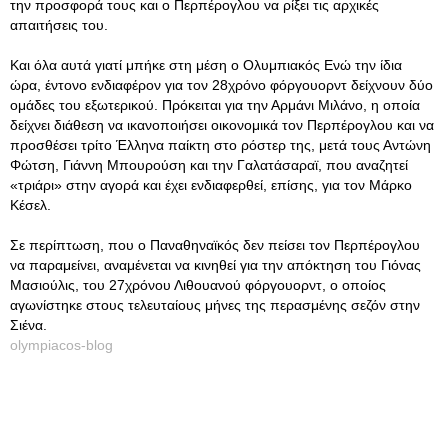
την προσφορά τους και ο Περπέρογλου να ρίξει τις αρχικές
απαιτήσεις του.
Και όλα αυτά γιατί μπήκε στη μέση ο Ολυμπιακός Ενώ την ίδια
ώρα, έντονο ενδιαφέρον για τον 28χρόνο φόργουορντ δείχνουν δύο
ομάδες του εξωτερικού. Πρόκειται για την Αρμάνι Μιλάνο, η οποία
δείχνει διάθεση να ικανοποιήσει οικονομικά τον Περπέρογλου και να
προσθέσει τρίτο Έλληνα παίκτη στο ρόστερ της, μετά τους Αντώνη
Φώτση, Γιάννη Μπουρούση και την Γαλατάσαραϊ, που αναζητεί
«τριάρι» στην αγορά και έχει ενδιαφερθεί, επίσης, για τον Μάρκο
Κέσελ.
Σε περίπτωση, που ο Παναθηναϊκός δεν πείσει τον Περπέρογλου
να παραμείνει, αναμένεται να κινηθεί για την απόκτηση του Γιόνας
Μασιούλις, του 27χρόνου Λιθουανού φόργουορντ, ο οποίος
αγωνίστηκε στους τελευταίους μήνες της περασμένης σεζόν στην
Σιένα.
olympiacos-blog