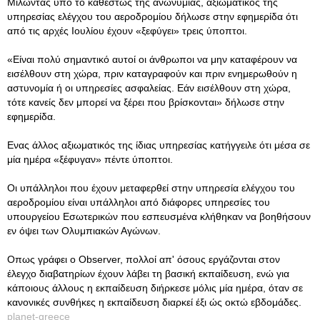
Μιλώντας υπό το καθεστώς της ανωνυμίας, αξιωματικός της
υπηρεσίας ελέγχου του αεροδρομίου δήλωσε στην εφημερίδα ότι
από τις αρχές Ιουλίου έχουν «ξεφύγει» τρεις ύποπτοι.
«Είναι πολύ σημαντικό αυτοί οι άνθρωποι να μην καταφέρουν να
εισέλθουν στη χώρα, πριν καταγραφούν και πριν ενημερωθούν η
αστυνομία ή οι υπηρεσίες ασφαλείας. Εάν εισέλθουν στη χώρα,
τότε κανείς δεν μπορεί να ξέρει που βρίσκονται» δήλωσε στην
εφημερίδα.
Ενας άλλος αξιωματικός της ίδιας υπηρεσίας κατήγγειλε ότι μέσα σε
μία ημέρα «ξέφυγαν» πέντε ύποπτοι.
Οι υπάλληλοι που έχουν μεταφερθεί στην υπηρεσία ελέγχου του
αεροδρομίου είναι υπάλληλοι από διάφορες υπηρεσίες του
υπουργείου Εσωτερικών που εσπευσμένα κλήθηκαν να βοηθήσουν
εν όψει των Ολυμπιακών Αγώνων.
Οπως γράφει ο Observer, πολλοί απ' όσους εργάζονται στον
έλεγχο διαβατηρίων έχουν λάβει τη βασική εκπαίδευση, ενώ για
κάποιους άλλους η εκπαίδευση διήρκεσε μόλις μία ημέρα, όταν σε
κανονικές συνθήκες η εκπαίδευση διαρκεί έξι ώς οκτώ εβδομάδες.
planet-greece