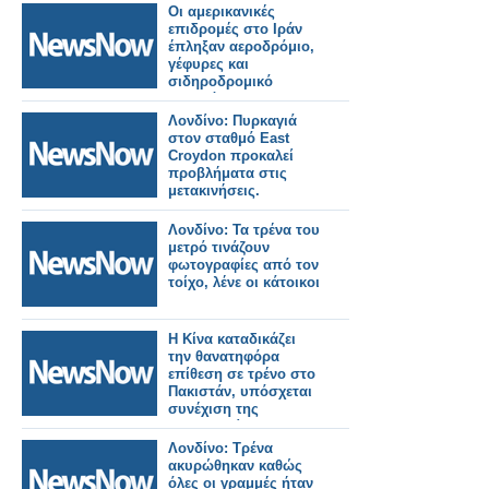
Οι αμερικανικές
επιδρομές στο Ιράν
έπληξαν αεροδρόμιο,
γέφυρες και
σιδηροδρομικό
σταθμό.
Λονδίνο: Πυρκαγιά
στον σταθμό East
Croydon προκαλεί
προβλήματα στις
μετακινήσεις.
Λονδίνο: Τα τρένα του
μετρό τινάζουν
φωτογραφίες από τον
τοίχο, λένε οι κάτοικοι
Η Κίνα καταδικάζει
την θανατηφόρα
επίθεση σε τρένο στο
Πακιστάν, υπόσχεται
συνέχιση της
συνεργασίας της στην
καταπολέμηση της
Λονδίνο: Τρένα
τρομοκρατίας.
ακυρώθηκαν καθώς
όλες οι γραμμές ήταν