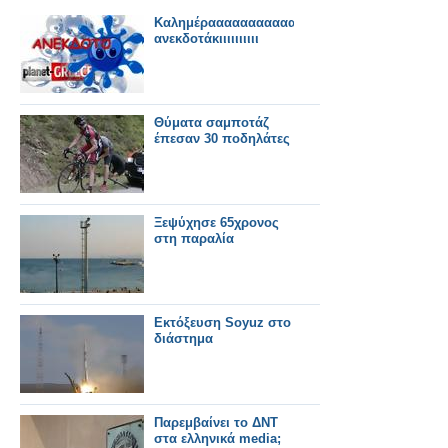
Καλημέραααααααααααααα...
ανεκδοτάκιιιιιιιιιι
Θύματα σαμποτάζ
έπεσαν 30 ποδηλάτες
Ξεψύχησε 65χρονος
στη παραλία
Εκτόξευση Soyuz στο
διάστημα
Παρεμβαίνει το ΔΝΤ
στα ελληνικά media;