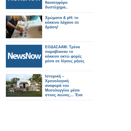
θανατηφόρο
δυστύχημα..
Χρώματα & pH: το
κόκκινο λάχανο σε
δράση!
ΕΟΔΑΣΑΑΜ: Τρένα
παραβίασαν το
κόκκινο οκτώ φορές
μέσα σε λίγους μήνες
Ιστορική –
Χρονολογική
αναφορά του
Μεσολογγίου μέσα
στους αιώνες… Ένα
ευλαβικό
προσκύνημα στους
αθάνατους νεκρούς…
200 χρόνια μετά, 10
Απριλίου 1826 – 10
Απριλίου 2026…