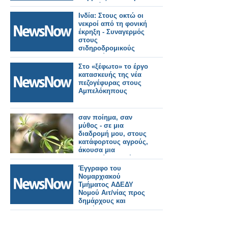
Τι αλλάζει στους
συρμούς
Ινδία: Στους οκτώ οι
νεκροί από τη φονική
έκρηξη - Συναγερμός
στους
σιδηροδρομικούς
σταθμούς
Στο «ξέφωτο» το έργο
κατασκευής της νέα
πεζογέφυρας στους
Αμπελόκηπους
σαν ποίημα, σαν
μύθος - σε μια
διαδρομή μου, στους
κατάφορτους αγρούς,
άκουσα μια
κολλιτσίδα να λέει,
απευθυνόμενη στους
Έγγραφο του
ανθρώπους!
Νομαρχιακού
Τμήματος ΑΔΕΔΥ
Νομού Αιτ/νίας προς
δημάρχους και
προέδρους
δημοτικών
συμβουλίων για λήψη