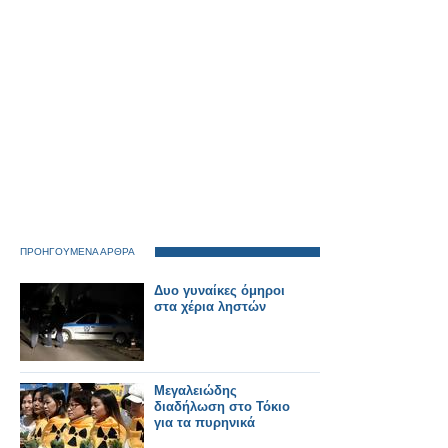
αποφάσεων των
δημοτικών
συμβουλίων για την
επαναφορά του 13 ου
και 14 ου μισθού
στους δημόσιους
υπαλλήλους και
στους συνταξιούχους.
ΠΡΟΗΓΟΥΜΕΝΑ ΑΡΘΡΑ
Δυο γυναίκες όμηροι
στα χέρια ληστών
Μεγαλειώδης
διαδήλωση στο Τόκιο
για τα πυρηνικά