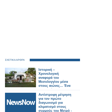
ΣΧΕΤΙΚΑ ΑΡΘΡΑ
Ιστορική –
Χρονολογική
αναφορά του
Μεσολογγίου μέσα
στους αιώνες… Ένα
ευλαβικό
προσκύνημα στους
Αντίστροφη μέτρηση
αθάνατους νεκρούς…
για τον πρώτο
200 χρόνια μετά, 10
διαγωνισμό για
Απριλίου 1826 – 10
κλιματισμό στους
Απριλίου 2026…
συρμούς του Μετρό -