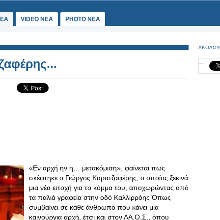
ΕΑ
VIDEO NEA
PHOTO NEA
ΑΚΟΛΟΥ
ζαφέρης...
«Εν αρχή ην η… μετακόμιση», φαίνεται πως
σκέφτηκε ο Γιώργος Καρατζαφέρης, ο οποίος ξεκινά
μια νέα εποχή για το κόμμα του, αποχωρώντας από
τα παλιά γραφεία στην οδό Καλλιρρόης Όπως
συμβαίνει σε κάθε άνθρωπο που κάνει μια
καινούργια αρχή, έτσι και στον ΛΑ.Ο.Σ., όπου