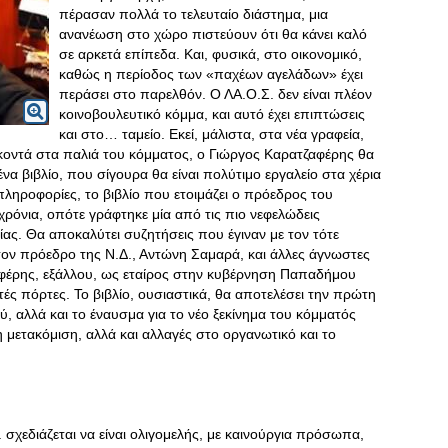
πέρασαν πολλά το τελευταίο διάστημα, μια
ανανέωση στο χώρο πιστεύουν ότι θα κάνει καλό
σε αρκετά επίπεδα. Και, φυσικά, στο οικονομικό,
καθώς η περίοδος των «παχέων αγελάδων» έχει
περάσει στο παρελθόν. Ο ΛΑ.Ο.Σ. δεν είναι πλέον
κοινοβουλευτικό κόμμα, και αυτό έχει επιπτώσεις
και στο… ταμείο. Εκεί, μάλιστα, στα νέα γραφεία,
κοντά στα παλιά του κόμματος, ο Γιώργος Καρατζαφέρης θα
ένα βιβλίο, που σίγουρα θα είναι πολύτιμο εργαλείο στα χέρια
ληροφορίες, το βιβλίο που ετοιμάζει ο πρόεδρος του
χρόνια, οπότε γράφτηκε μία από τις πιο νεφελώδεις
ίας
. Θα αποκαλύτει συζητήσεις που έγιναν με τον τότε
ν πρόεδρο της Ν.Δ., Αντώνη Σαμαρά, και άλλες άγνωστες
φέρης, εξάλλου, ως εταίρος στην κυβέρνηση Παπαδήμου
τές πόρτες. Το βιβλίο, ουσιαστικά, θα αποτελέσει την πρώτη
ύ, αλλά και το έναυσμα για το νέο ξεκίνημα του κόμματός
η μετακόμιση, αλλά και αλλαγές στο οργανωτικό και το
. σχεδιάζεται να είναι ολιγομελής, με καινούργια πρόσωπα,