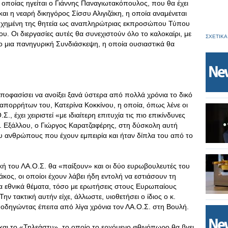
 οποίας ηγείται ο Γιάννης Παναγιωτακόπουλος, που θα έχει
αι η νεαρή δικηγόρος Σίσσυ Αλιγιζάκη, η οποία αναμένεται
πιτυχημένη της θητεία ως αναπληρώτριας εκπροσώπου Τύπου
υ. Οι διεργασίες αυτές θα συνεχιστούν όλο το καλοκαίρι, με
ΣΧΕΤΙΚΑ
ο μια πανηγυρική Συνδιάσκεψη, η οποία ουσιαστικά θα
ποφασίσει να ανοίξει ξανά ύστερα από πολλά χρόνια το δικό
 απορρήτων του, Κατερίνα Κοκκίνου, η οποία, όπως λένε οι
, έχει χειριστεί «με ιδιαίτερη επιτυχία τις πιο επικίνδυνες
 Εξάλλου, ο Γιώργος Καρατζαφέρης, στη δύσκολη αυτή
ου ανθρώπους που έχουν εμπειρία και ήταν δίπλα του από το
κή του ΛΑ.Ο.Σ. θα «παίξουν» και οι δύο ευρωβουλευτές του
κος, οι οποίοι έχουν λάβει ήδη εντολή να εστιάσουν τη
 εθνικά θέματα, τόσο με ερωτήσεις στους Ευρωπαίους
ην τακτική αυτήν είχε, άλλωστε, υιοθετήσει ο ίδιος ο κ.
οδηγώντας έπειτα από λίγα χρόνια τον ΛΑ.Ο.Σ. στη Βουλή.
 και το «Τηλεάστυ», το οποίο το ερχόμενο φθινόπωρο θα βγει