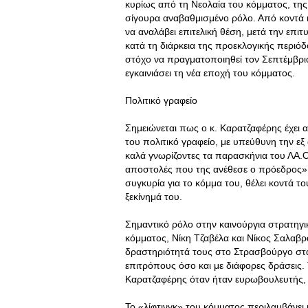
κυρίως από τη Νεολαία του κόμματος, της
σίγουρα αναβαθμισμένο ρόλο. Από κοντά κ
να αναλάβει επιτελική θέση, μετά την ε
κατά τη διάρκεια της προεκλογικής περιόδο
στόχο να πραγματοποιηθεί τον Σεπτέμβρι
εγκαινιάσει τη νέα εποχή του κόμματος.
Πολιτικό γραφείο
Σημειώνεται πως ο κ. Καρατζαφέρης έχει α
του πολιτικό γραφείο, με υπεύθυνη την εξ
καλά γνωρίζοντες τα παρασκήνια του ΛΑ.Ο.Σ.
αποστολές που της ανέθεσε ο πρόεδρος».
συγκυρία για το κόμμα του, θέλει κοντά τ
ξεκίνημά του.
Σημαντικό ρόλο στην καινούργια στρατηγι
κόμματος, Νίκη Τζαβέλα και Νίκος Σαλαβρά
δραστηριότητά τους στο Στρασβούργο στα
επιτρόπους όσο και με διάφορες δράσεις. Τ
Καρατζαφέρης όταν ήταν ευρωβουλευτής, 
Το «λίφτινγκ» του κόμματος περιλαμβάνει