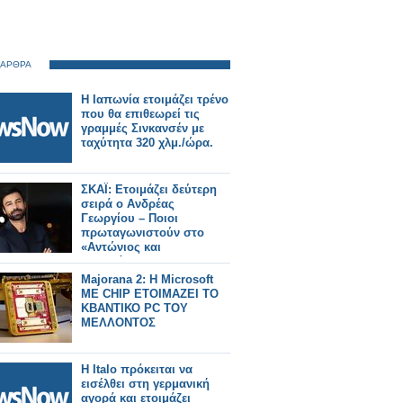
 ΑΡΘΡΑ
Η Ιαπωνία ετοιμάζει τρένο
που θα επιθεωρεί τις
γραμμές Σινκανσέν με
ταχύτητα 320 χλμ./ώρα.
ΣΚΑΪ: Ετοιμάζει δεύτερη
σειρά ο Ανδρέας
Γεωργίου – Ποιοι
πρωταγωνιστούν στο
«Αντώνιος και
Κλεοπάτρα»
Majorana 2: Η Microsoft
ME CHIP ΕΤΟΙΜΑΖΕΙ ΤΟ
ΚΒΑΝΤΙΚΟ PC ΤΟΥ
ΜΕΛΛΟΝΤΟΣ
Η Italo πρόκειται να
εισέλθει στη γερμανική
αγορά και ετοιμάζει