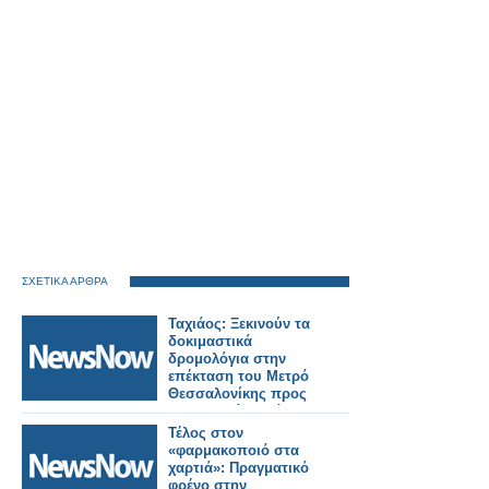
ΣΧΕΤΙΚΑ ΑΡΘΡΑ
Ταχιάος: Ξεκινούν τα
δοκιμαστικά
δρομολόγια στην
επέκταση του Μετρό
Θεσσαλονίκης προς
Καλαμαριά – Στόχος η
λειτουργία έως το
Τέλος στον
τέλος του μήνα.
«φαρμακοποιό στα
χαρτιά»: Πραγματικό
φρένο στην