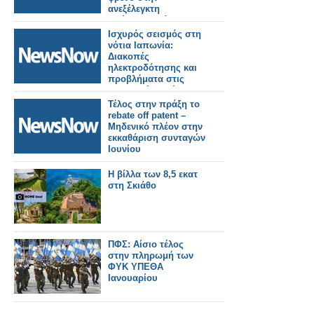
ανεξέλεγκτη
διεύρυνση βάζει ο
ΠΦΣ!
Ισχυρός σεισμός στη
νότια Ιαπωνία:
Διακοπές
ηλεκτροδότησης και
προβλήματα στις
μεταφορές. Τρένο
εκτροχιάστηκε.
Τέλος στην πράξη το
rebate off patent –
Μηδενικό πλέον στην
εκκαθάριση συνταγών
Ιουνίου
Η βίλλα των 8,5 εκατ
στη Σκιάθο
ΠΦΣ: Αίσιο τέλος
στην πληρωμή των
ΦΥΚ ΥΠΕΘΑ
Ιανουαρίου