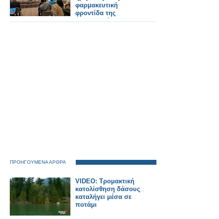
φαρμακευτική
φροντίδα της
παχυσαρκίας που
διοργανώθηκε για τα
μέλη των
Φαρμακευτικών
Συλλόγων Χανίων &
Ρεθύμνου»
ΠΡΟΗΓΟΥΜΕΝΑ ΑΡΘΡΑ
VIDEO: Τρομακτική
κατολίσθηση δάσους
καταλήγει μέσα σε
ποτάμι