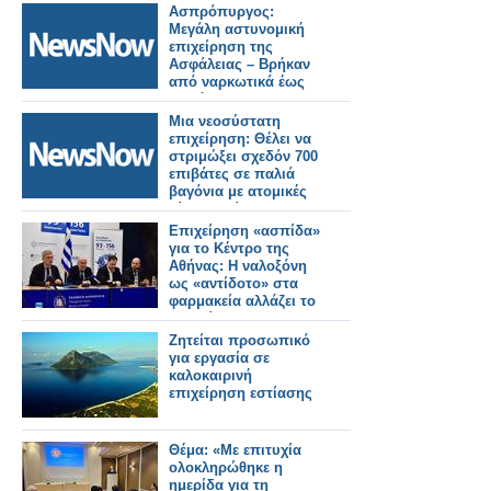
Ασπρόπυργος:
Μεγάλη αστυνομική
επιχείρηση της
Ασφάλειας – Βρήκαν
από ναρκωτικά έως
υλικό του ΟΣΕ
Μια νεοσύστατη
επιχείρηση: Θέλει να
στριμώξει σχεδόν 700
επιβάτες σε παλιά
βαγόνια με ατομικές
μίνι καμπίνες για να
μειώσει την τιμή!
Επιχείρηση «ασπίδα»
για το Κέντρο της
Αθήνας: Η ναλοξόνη
ως «αντίδοτο» στα
φαρμακεία αλλάζει το
παιχνίδι
Ζητείται προσωπικό
για εργασία σε
καλοκαιρινή
επιχείρηση εστίασης
Θέμα: «Με επιτυχία
ολοκληρώθηκε η
ημερίδα για τη