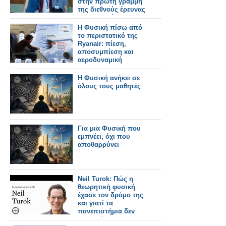
στην πρώτη γραμμή
της διεθνούς έρευνας
στη φυσική
Η Φυσική πίσω από
το περιστατικό της
Ryanair: πίεση,
αποσυμπίεση και
αεροδυναμική
Η Φυσική ανήκει σε
όλους τους μαθητές
Για μια Φυσική που
εμπνέει, όχι που
αποθαρρύνει
Neil Turok: Πώς η
θεωρητική φυσική
έχασε τον δρόμο της
και γιατί τα
πανεπιστήμια δεν
ενθαρρύνουν την