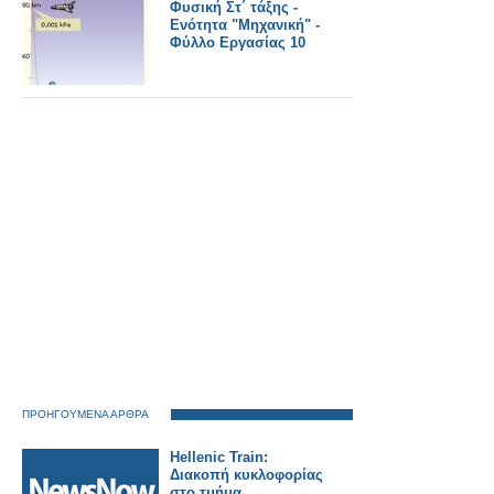
πρωτοτυπία
Φυσική Στ΄ τάξης -
Ενότητα "Μηχανική" -
Φύλλο Εργασίας 10
ΠΡΟΗΓΟΥΜΕΝΑ ΑΡΘΡΑ
Hellenic Train:
Διακοπή κυκλοφορίας
στο τμήμα