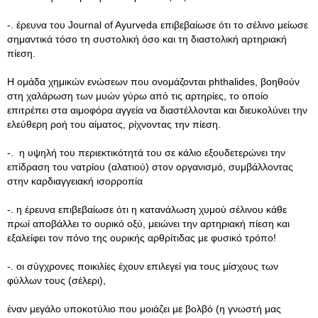
-. έρευνα του Journal of Ayurveda επιβεβαίωσε ότι το σέλινο μείωσε
σημαντικά τόσο τη συστολική όσο και τη διαστολική αρτηριακή
πίεση.
Η ομάδα χημικών ενώσεων που ονομάζονται phthalides, βοηθούν
στη χαλάρωση των μυών γύρω από τις αρτηρίες, το οποίο
επιτρέπει στα αιμοφόρα αγγεία να διαστέλλονται και διευκολύνει την
ελεύθερη ροή του αίματος, ρίχνοντας την πίεση.
-. η υψηλή του περιεκτικότητά του σε κάλιο εξουδετερώνει την
επίδραση του νατρίου (αλατιού) στον οργανισμό, συμβάλλοντας
στην καρδιαγγειακή ισορροπία
-. η έρευνα επιβεβαίωσε ότι η κατανάλωση χυμού σέλινου κάθε
πρωί αποβάλλει το ουρικό οξύ, μειώνει την αρτηριακή πίεση και
εξαλείφει τον πόνο της ουρικής αρθρίτιδας με φυσικό τρόπο!
-. οι σύγχρονες ποικιλίες έχουν επιλεγεί για τους μίσχους των
φύλλων τους (σέλερι),
έναν μεγάλο υποκοτύλιο που μοιάζει με βολβό (η γνωστή μας