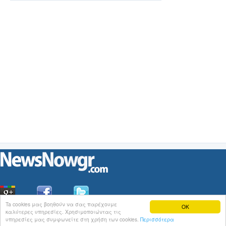
2026.
Ta cookies μας βοηθούν να σας παρέχουμε
OK
καλύτερες υπηρεσίες. Χρησιμοποιώντας τις
Οι
Ειδήσεις
του NewsNowgr.com στο
iNews
υπηρεσίες μας συμφωνείτε στη χρήση των cookies.
Περισσότερα
Σχετικά με το NewsNowgr.com | Αποποίηση Ευθυνών | Διαγραφή ή Τροποποίηση Άρθρων | 