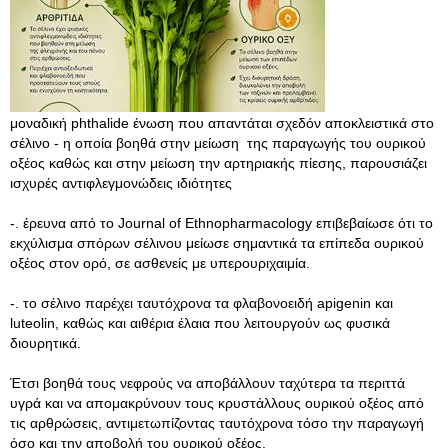
μοναδική phthalide ένωση που απαντάται σχεδόν αποκλειστικά στο
σέλινο - η οποία βοηθά στην μείωση της παραγωγής του ουρικού
οξέος καθώς και στην μείωση την αρτηριακής πίεσης, παρουσιάζει
ισχυρές αντιφλεγμονώδεις ιδιότητες
-. έρευνα από το Journal of Ethnopharmacology επιβεβαίωσε ότι το
εκχύλισμα σπόρων σέλινου μείωσε σημαντικά τα επίπεδα ουρικού
οξέος στον ορό, σε ασθενείς με υπερουριχαιμία.
-. το σέλινο παρέχει ταυτόχρονα τα φλαβονοειδή apigenin και
luteolin, καθώς και αιθέρια έλαια που λειτουργούν ως φυσικά
διουρητικά.
Έτσι βοηθά τους νεφρούς να αποβάλλουν ταχύτερα τα περιττά
υγρά και να απομακρύνουν τους κρυστάλλους ουρικού οξέος από
τις αρθρώσεις, αντιμετωπίζοντας ταυτόχρονα τόσο την παραγωγή
όσο και την αποβολή του ουρικού οξέος.