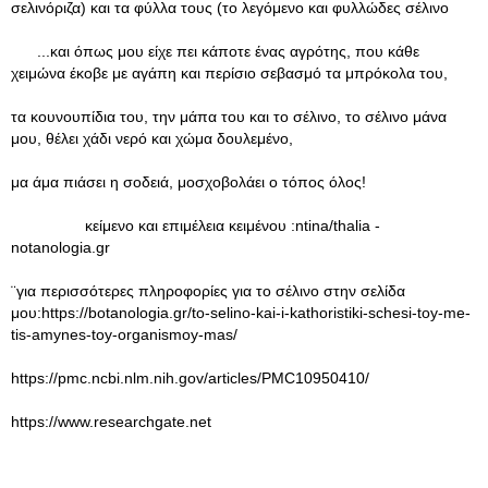
σελινόριζα) και τα φύλλα τους (το λεγόμενο και φυλλώδες σέλινο
...και όπως μου είχε πει κάποτε ένας αγρότης, που κάθε
χειμώνα έκοβε με αγάπη και περίσιο σεβασμό τα μπρόκολα του,
τα κουνουπίδια του, την μάπα του και το σέλινο, το σέλινο μάνα
μου, θέλει χάδι νερό και χώμα δουλεμένο,
μα άμα πιάσει η σοδειά, μοσχοβολάει ο τόπος όλος!
κείμενο και επιμέλεια κειμένου :ntina/thalia -
notanologia.gr
¨για περισσότερες πληροφορίες για το σέλινο στην σελίδα
μου:https://botanologia.gr/to-selino-kai-i-kathoristiki-schesi-toy-me-
tis-amynes-toy-organismoy-mas/
https://pmc.ncbi.nlm.nih.gov/articles/PMC10950410/
https://www.researchgate.net