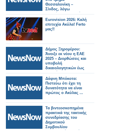
Θεσσαλονίκη –
Σίνδος, λόγω
συμβάντος με πεζό
επί της γραμμής.
Eurovision 2026: Καλή
επιτυχία Ακύλα! Ferto
μας!!
Δήμος Ξηρομέρου:
Άνοιξε εκ νέου η ΕΑΕ
2025 – Διορθώσεις και
υποβολή
δικαιολογητικών έως
20 Μαΐου.
Δάφνη Μπόκοτα:
Πιστεύω ότι έχει τη
δυνατότητα να είναι
πρώτος ο Ακύλας ...
Τα βιντεοσκοπημένα
πρακτικά της τακτικής
συνεδρίασης του
Δημοτικού
Συμβουλίου
Παρασκευή 15 Μαΐου