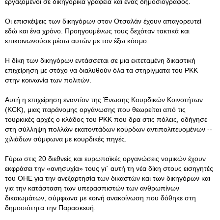
εργαζόμενοι σε δικηγορικά γραφεία και ένας δημοσιογράφος.
Οι επισκέψεις των δικηγόρων στον Οτσαλάν έχουν απαγορευτεί
εδώ και ένα χρόνο. Προηγουμένως τους δεχόταν τακτικά και
επικοινωνούσε μέσω αυτών με τον έξω κόσμο.
Η δίκη των δικηγόρων εντάσσεται σε μια εκτεταμένη δικαστική
επιχείρηση με στόχο να διαλυθούν όλα τα στηρίγματα του PKK
στην κοινωνία των πολιτών.
Αυτή η επιχείρηση εναντίον της Ένωσης Κουρδικών Κοινοτήτων
(KCK), μιας παράνομης οργάνωσης που θεωρείται από τις
τουρκικές αρχές ο κλάδος του PKK που δρα στις πόλεις, οδήγησε
στη σύλληψη πολλών εκατοντάδων κούρδων αντιπολιτευομένων --
χιλιάδων σύμφωνα με κουρδικές πηγές.
Γύρω στις 20 διεθνείς και ευρωπαϊκές οργανώσεις νομικών έχουν
εκφράσει την «ανησυχία» τους γι` αυτή τη νέα δίκη στους εισηγητές
του ΟΗΕ για την ανεξαρτησία των δικαστών και των δικηγόρων και
για την κατάσταση των υπερασπιστών των ανθρωπίνων
δικαιωμάτων, σύμφωνα με κοινή ανακοίνωση που δόθηκε στη
δημοσιότητα την Παρασκευή.