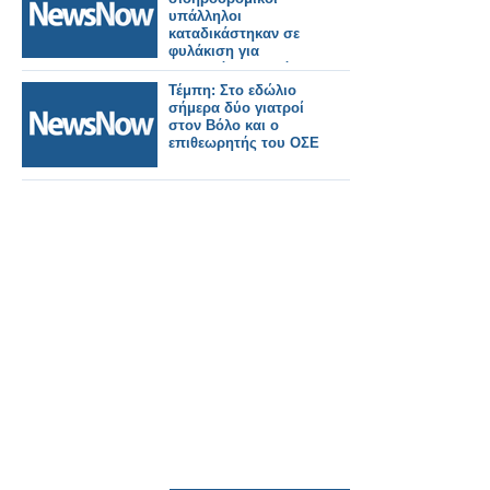
υπάλληλοι
καταδικάστηκαν σε
φυλάκιση για
περισσότερα από 108
χρόνια για δυστύχημα
Τέμπη: Στο εδώλιο
που άφησε πίσω του
σήμερα δύο γιατροί
25 νεκρούς
στον Βόλο και ο
επιθεωρητής του ΟΣΕ