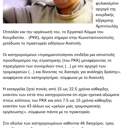
φυλακισμένο
αρχηγό της
κουρδικής
εξέγερσης
Αμπντουλάχ
Οτσαλάν και την οργάνωσή του, το Εργατικό Κόμμα του
Κουρδιστάν... (PKK), άρχισε σήμερα στην Κωνσταντινούπολη,
μετέδωσε το πρακτορείο ειδήσεων Ανατολή.
Οι κατηγορούμενοι «πραγματοποίησαν επιδέξια μια αποστολή
προσδιορισμού της στρατηγικής (του PKK) μεταφέροντας το
περιεχόμενο των συνομιλιών τους (...) με τον αρχηγό των
τρομοκρατών (...) και δίνοντας τις διαταγές για ανάληψη δράσης»,
αναφέρεται στο κατηγορητήριο, σύμφωνα με το Ανατολή.
Η εισαγγελία ζητεί ποινές από 15 ως 22,5 χρόνια κάθειρξης
εναντίον των επτά που κατηγορούνται ότι είχαν ηγετικά αξιώματα
στους κόλπους του PKK και από 7,5 ως 15 χρόνια κάθειρξης
εναντίον των 43 άλλων ως «μελών μιας τρομοκρατικής
οργάνωσης», σύμφωνα πάντα με το πρακτορείο.
Στο εδώλιο των κατηγορουμένων κάθονται 46 δικηγόροι, τρεις