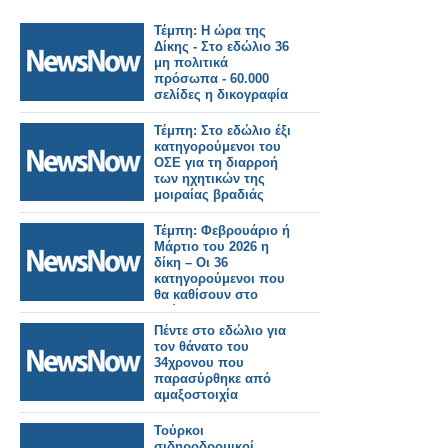
Τέμπη: Η ώρα της
Δίκης - Στο εδώλιο 36
μη πολιτικά
πρόσωπα - 60.000
σελίδες η δικογραφία
Τέμπη: Στο εδώλιο έξι
κατηγορούμενοι του
ΟΣΕ για τη διαρροή
των ηχητικών της
μοιραίας βραδιάς
Τέμπη: Φεβρουάριο ή
Μάρτιο του 2026 η
δίκη – Οι 36
κατηγορούμενοι που
θα καθίσουν στο
εδώλιο για την
τραγωδία
Πέντε στο εδώλιο για
τον θάνατο του
34χρονου που
παρασύρθηκε από
αμαξοστοιχία
Τούρκοι
σιδηροδρομικοί