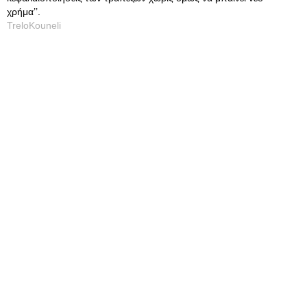
χρήμα’’.
TreloKouneli