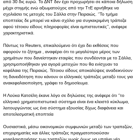
από 30 δις ευρώ. Το ΔΝΤ δεν έχει προχωρήσει σε κάποια δήλωση
μέχρι στιγμής ενώ αξιωματούχος από την ΤτΕ αρνήθηκε να
σχολιάσει τις μετοχές του Σάλλα στην Πειραιώς. ‘’Το τμήμα
εποπτείας δε μπορεί να κάνει σχόλιο για συγκεκριμένη τράπεζα
αφού τέτοιου είδους πληροφορίες είναι εμπιστευτικές’’, ανέφερε
χαρακτηριστικά.
Πάντως το Reuters, επικαλούμενο ότι έχει δει εκθέσεις που
αφορούν το ζήτημα , αναφέρει ότι το μεγαλύτερο μέρος των
χρημάτων που δανείστηκαν εταιρίες που συνδέονται με το Σάλλα,
χρησιμοποιήθηκαν για αγορά μετοχών που θα ενίσχυαν τα
κεφάλαια της Πειραιώς. Τέτοιου είδους αποκαλύψεις αναδεικνύουν
τη δανειδότηση που κάνουν οι ελληνικές τράπεζες μεταξύ τους για
ανακεφαλαιοποίηση, γράφει το δημοσίευμα.
Η Λούκα Κατσέλη έκανε λόγο σε δηλώσεις της ανέφερε ότι ‘’το
ελληνικό χρηματοπιστωτικό σύστημα είναι ένα κλειστό κύκλωμα,
λειτουργώντας ως ένα σύστημα εξουσίας δίχως διαφάνεια και
αποτελεσματική εποπτεία
Ουσιαστικά, μέσω οικονομικών συμφωνιών μεταξύ των τραπεζών,
επιχειρηματίες και άλλες τράπεζες πραγματοποιούσαν
κεφαλαιοποιήσεις των τραπεζών χωρίς όμως να μπαίνει νέο