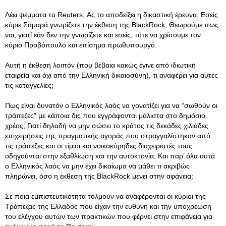
Λέει ψέμματα το Reuters; Ας το αποδείξει η δικαστική έρευνα. Εσείς
κύριε Σαμαρά γνωρίζετε την έκθεση της BlackRock; Θεωρούμε πως
ναι, γιατί εάν δεν την γνωρίζετε και εσείς, τότε να χρίσουμε τον
κύριο Προβόπουλο και επίσημα πρωθυπουργό.
Αυτή η έκθεση λοιπόν (που βέβαια κακώς έγινε από ιδιωτική
εταιρεία και όχι από την Ελληνική δικαιοσύνη), τι αναφέρει για αυτές
τις καταγγελίες;
Πως είναι δυνατόν ο Ελληνικός λαός να γονατίζει για να “σωθούν οι
τράπεζες” με κάποια δις που εγγράφονται μάλιστα στο δημόσιο
χρέος; Γιατί δηλαδή να μην σώσει το κράτος τις δεκάδες χιλιάδες
επιχειρήσεις της πραγματικής αγοράς που στραγγαλίστηκαν από
τις τράπεζες και οι τίμιοι και νοικοκύρηδες διαχειριστές τους
οδηγούνται στην εξαθλίωση και την αυτοκτονία; Και παρ’ όλα αυτά
ο Ελληνικός λαός να μην έχει δικαίωμα να μάθει τι ακριβώς
πληρώνει, όσο η έκθεση της BlackRock μένει στην αφάνεια;
Σε ποιά εμπιστευτικότητα τολμούν να αναφέρονται οι κύριοι της
Τράπεζας της Ελλάδος που είχαν την ευθύνη και την υποχρέωση
του ελέγχου αυτών των πρακτικών που φέρνει στην επιφάνεια για