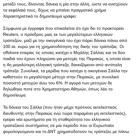
μεταξύ τους, δίνοντας δάνεια η μία στην άλλη, ώστε να ενισχύουν
τα κεφάλαιά τους, δίχως να μπαίνει πραγματικό χρήμα.
Χαρακτηριστικά το δημοσίευμα γράφει:
Σύμφωνα με έγγραφα που επικαλείται ότι έχει δει το πρακτορείο
Reuters, ο πρόεδρος μιας εκ των μεγαλύτερων ελληνικών
τραπεζών, μαζί με την οικογένειά του έχει πάρει δάνεια πάνω από
100 εκ. ευρώ για τη χρηματοδότηση της δικής του τράπεζας. Οι
οffshore εταιρίες τις οποίες κατέχει ο Μιχάλης Σάλλας και τα δύο
παιδιά του έχουν πληρώσει για μετοχές της Πειραιώς, η οποία είναι
η 4η μεγαλύτερη ελληνική τράπεζα, δανειζόμενοι από αντίπαλη
τράπεζα. Συνολικά, τα μερίδια που κατέχει η οικογένεια Σάλλα την
καθιστούν το μεγαλύτερο μέτοχο στην Πειραιώς, με συνολικό
ποσοστό μετοχών άνω του 6%. Η αγορά των μετοχών δε
δηλώθηκε ποτέ στο Χρηματιστήριο Αθηνών, όπως λέει το
δημοσίευμα.
Τα δάνεια του Σάλλα (που ήταν μέχρι πρότινος εκτελεστικός
διευθυντής στην Πειραιώς ενώ τώρα παραμένει μη εκτελεστικός),
εγείρει νέα ερωτήματα για τη σταθερότητα του ελληνικού
τραπεζικού συστήματος σε μια περίοδο που οι Ευρωπαίοι
φορολογούμενοι και το ΔΝΤ χρηματοδοτούν τις τράπεζες με πάνω