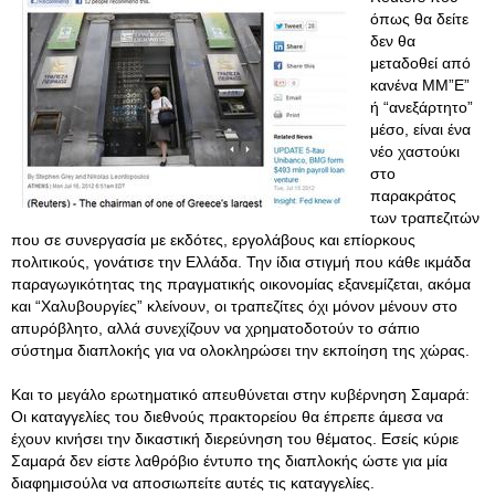
όπως θα δείτε
δεν θα
μεταδοθεί από
κανένα ΜΜ”Ε”
ή “ανεξάρτητο”
μέσο, είναι ένα
νέο χαστούκι
στο
παρακράτος
των τραπεζιτών
που σε συνεργασία με εκδότες, εργολάβους και επίορκους
πολιτικούς, γονάτισε την Ελλάδα. Την ίδια στιγμή που κάθε ικμάδα
παραγωγικότητας της πραγματικής οικονομίας εξανεμίζεται, ακόμα
και “Χαλυβουργίες” κλείνουν, οι τραπεζίτες όχι μόνον μένουν στο
απυρόβλητο, αλλά συνεχίζουν να χρηματοδοτούν το σάπιο
σύστημα διαπλοκής για να ολοκληρώσει την εκποίηση της χώρας.
Και το μεγάλο ερωτηματικό απευθύνεται στην κυβέρνηση Σαμαρά:
Οι καταγγελίες του διεθνούς πρακτορείου θα έπρεπε άμεσα να
έχουν κινήσει την δικαστική διερεύνηση του θέματος. Εσείς κύριε
Σαμαρά δεν είστε λαθρόβιο έντυπο της διαπλοκής ώστε για μία
διαφημισούλα να αποσιωπείτε αυτές τις καταγγελίες.