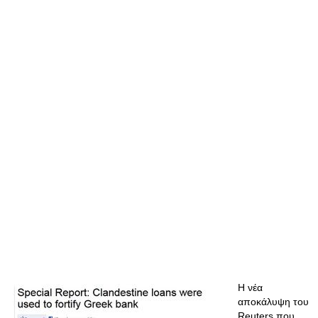
Η νέα
αποκάλυψη του
Reuters που