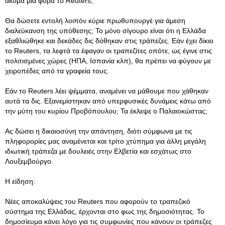
ακόμα μια φορά το Reuters;
Θα δώσετε εντολή λοιπόν κύριε πρωθυπουργέ για άμεση
διαλεύκανση της υπόθεσης; Το μόνο σίγουρο είναι ότι η Ελλάδα
εξαθλιώθηκε και δεκάδες δις δόθηκαν στις τράπεζες. Εάν έχει δίκιο
το Reuters, τα λεφτά τα έφαγαν οι τραπεζίτες οπότε, ως έγινε στις
πολιτισμένες χώρες (ΗΠΑ, Ισπανία κλπ), θα πρέπει να φύγουν με
χειροπέδες από τα γραφεία τους.
Εάν το Reuters λέει ψέμματα, αναμένει να μάθουμε που χάθηκαν
αυτά τα δις. Εξανεμίστηκαν από υπερφυσικές δυνάμεις κάτω από
την μύτη του κυρίου Προβόπουλου; Τα έκλεψε ο Παλαιοκώστας;
Ας δώσει η δικαιοσύνη την απάντηση, διότι σύμφωνα με τις
πληφορορίες μας αναμένεται και τρίτο χτύπημα για άλλη μεγάλη
ιδιωτική τράπεζα με δουλειές στην Ελβετία και εσχάτως στο
Λουξεμβούργο.
Η είδηση:
Νέες αποκαλύψεις του Reuters που αφορούν το τραπεζικό
σύστημα της Ελλάδας, έρχονται στο φως της δημοσιότητας. Το
δημοσίευμα κάνει λόγο για τις συμφωνίες που κάνουν οι τράπεζες