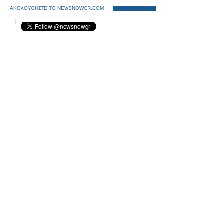
ΑΚΟΛΟΥΘΗΣΤΕ ΤΟ NEWSNOWGR.COM