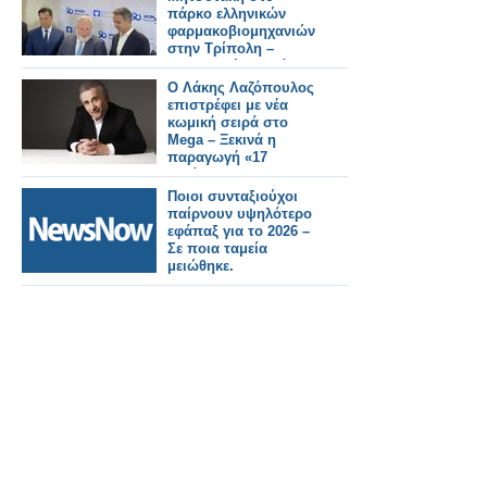
πάρκο ελληνικών
φαρμακοβιομηχανιών
στην Τρίπολη –
Παραγωγή φαρμάκων
για όλη την Ευρώπη
Ο Λάκης Λαζόπουλος
επιστρέφει με νέα
κωμική σειρά στο
Mega – Ξεκινά η
παραγωγή «17
βαλίτσες και μια
μαύρη»
Ποιοι συνταξιούχοι
παίρνουν υψηλότερο
εφάπαξ για το 2026 –
Σε ποια ταμεία
μειώθηκε.