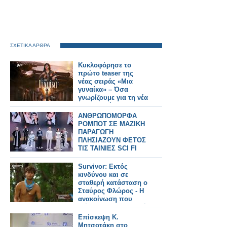
ΣΧΕΤΙΚΑ ΑΡΘΡΑ
Κυκλοφόρησε το
πρώτο teaser της
νέας σειράς «Μια
γυναίκα» – Όσα
γνωρίζουμε για τη νέα
παραγωγή του Alpha
ΑΝΘΡΩΠΟΜΟΡΦΑ
ΡΟΜΠΟΤ ΣΕ ΜΑΖΙΚΗ
ΠΑΡΑΓΩΓΗ
ΠΛΗΣΙΑΖΟΥΝ ΦΕΤΟΣ
ΤΙΣ ΤΑΙΝΙΕΣ SCI FI
Survivor: Εκτός
κινδύνου και σε
σταθερή κατάσταση ο
Σταύρος Φλώρος - Η
ανακοίνωση που
εξέδωσε η παραγωγή
Επίσκεψη Κ.
Μητσοτάκη στο