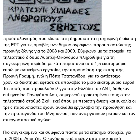
προϋπολογισμός που έδωσε στη δημοσιότητα η σημερινή διοίκηση
της ΕΡΤ για τις αμοιβές των δημοσιογράφων- παρουσιαστών της
πρωινής ζώνης για το 2008 και 2009. Σύμφωνα με τα στοιχεία, το
τηλεοπτικό δίδυμο Λυριτζή-Οικονόμου πληρώθηκε για τη
συγκεκριμένη περίοδο με κάτι παραπάνω από 1,5 εκατομμύριο
ευρώ με αντικείμενο εργασίας την παρουσίαση της εκπομπής
Πρωινή Γραμμή, ενώ η Πόπη Τσαπανίδου, για το αντίστοιχο
χρονικό διάστημα, έφτασε σε απολαβές το μισό εκατομμύριο ευρώ!
Τα ποσά, που προκαλούν ίλιγγο στην Ελλάδα του ΔΝΤ, δόθηκαν
επί ηγεσίας Παναγόπουλου, σημερινού προϊσταμένου τους στον
τηλεοπτικό σταθμό Σκάι, εκεί όπου με περισσή άνεση και ευκολία οι
τρεις παρουσιαστές έχουν αναλάβει εργολαβία την προώθηση και
την προπαγάνδα του Μνημονίου, των αντεργατικών μέτρων και τον
απεργοσπαστικό αγώνα.
Πιο συγκεκριμένα και σύμφωνα πάντα με τα επίσημα στοιχεία, για
το 2008 οι Λυριτζής-Οικονόμου εισέπραξαν από την κρατική