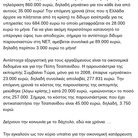
τηλεόραση 860.000 ευρώ, δηλαδή μηνιάτικο για τον κάθε ένα από
αυτούς 35.000 ευρώ! Την επόμενη χρονιά (έτος που η Ελλάδα
άρχισε να πλήττεται από τη κρίση) το δίδυμο εισέπραξε για τις
υπηρεσίες του 684.000 ευρώ το οποίο μεταφράζεται σε 28.000
ευρώ το μήνα
. Για να γίνει ακόμη περισσότερο κατανοητό το
υπέρογκο ύψος των αποδοχών, σήμερα το αντίστοιχο δίδυμο
παρουσιαστών στη NET, αμείβεται συνολικά με 89.000 ευρώ,
δηλαδή περίπου 3.000 ευρώ το μήνα!
Αντίστοιχα εξοργιστική για τους εργαζόμενους είναι τα οικονομικά
δεδομένα και για την Πόπη Τσαπανίδου. Η ηαρουσιάστρια της
εκπομπής Συμβαίνει Τώρα, μόνο για το 2008, έπαιρνε «μηνιάτικο»
23.000 ευρώ, δηλαδή συνολικές απολαβές 277.831 ευρώ. Την
επόμενη χρονιά το κόστος της παρουσίασης της εκπομπής
μειώθηκε (λόγω κρίσης;) κατά 20.000 ευρώ, «μειώνοντας» το ποσό
στις 257.000. Σήμερα, το κόστος της παρουσιάστριας που έχει
αντικαταστήσει την Τσαπανίδου είναι 45.000 ευρώ, δηλαδή, 3.750
ευρώ.
Δείχνουν την κοινωνία με το δάχτυλο, εδώ και χρόνια. …
Την εγκαλούν ως τον κύριο υπαίτιο για την οικονομική κατάρρευση