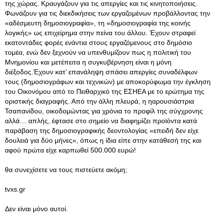
της χώρας. Κραυγάζουν για τις απεργίες και τις κινητοποιήσεις.
Φωνάζουν για τις διεκδικήσεις των εργαζομένων προβάλλοντας την
«αδέσμευτη δημοσιογραφία», τη «δημοσιογραφία της κοινής
λογικής» ως επιχείρημα στην πείνα του άλλου. Έχουν στραφεί
εκατοντάδες φορές ενάντια στους εργαζόμενους στο δημόσιο
τομέα, ενώ δεν ξεχνούν να υπενθυμίζουν πως η πολιτική του
Μνημονίου και μετέπειτα η συγκυβέρνηση είναι η μόνη
διέξοδος.Έχουν κατ’ επανάληψη σπάσει απεργίες συναδέλφων
τους (δημοσιογράφων και τεχνικών) με αποκορύφωμα την έγκληση
του Οικονόμου από το Πειθαρχικό της ΕΣΗΕΑ με το ερώτημα της
οριστικής διαγραφής. Από την άλλη πλευρά, η ηαρουσιάστρια
Τσαπανίδου, οικοδομώντας για χρόνια το προφίλ της σύγχρονης
αλλά… απλής, έφτασε στο σημείο να διαφημίζει προϊόντα κατά
παράβαση της δημοσιογραφικής δεοντολογίας «επειδή δεν είχε
δουλειά για δύο μήνες», όπως η ίδια είπε στην κατάθεσή της και
αφού πρώτα είχε καρπωθεί 500.000 ευρώ!
θα συνεχίσετε να τους πιστεύετε ακόμη;
tvxs.gr
Δεν είναι μόνο αυτοί.