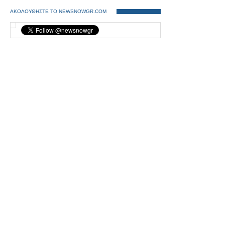
ΑΚΟΛΟΥΘΗΣΤΕ ΤΟ NEWSNOWGR.COM