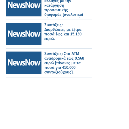
αλλαγές με την
κατάργηση
προσωπικής
διαφοράς [αναλυτικοί
πίνακες με τα τελικά
ποσά για όλα τα
Συντάξεις:
ταμεία.
Διορθώσεις με έξτρα
ποσά έως και 15.139
ευρώ.
Συντάξεις: Στα ΑΤΜ
αναδρομικά έως 9.568
ευρώ [πίνακες με τα
ποσά για 450.000
συνταξιούχους].