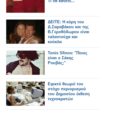
Τι να κάνετε...
ΔEITE: H κόρη του
Δ.Σαραβάκου και της
Β.Γεροθόδωρου είναι
ταλαντούχα και
κούκλα
Tonis Sfinos: "Ποιος
είναι ο Σάκης
Ρουβάς;"
Εφικτό θεωρεί τον
στόχο περιορισμού
του Δημοσίου έκθεση
τεχνοκρατών