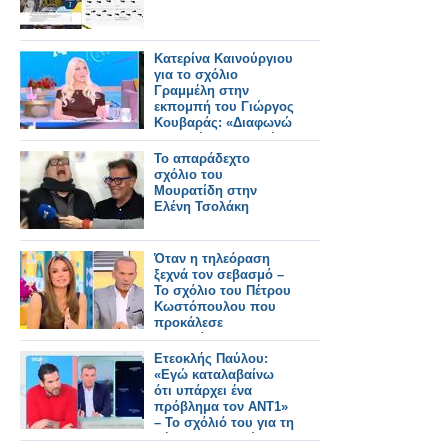
Κατερίνα Καινούργιου
για το σχόλιο
Γραμμέλη στην
εκπομπή του Γιώργος
Κουβαράς: «Διαφωνώ
με τη λέξη “θλιβερή”»
Το απαράδεχτο
σχόλιο του
Μουρατίδη στην
Ελένη Τσολάκη
Όταν η τηλεόραση
ξεχνά τον σεβασμό –
Το σχόλιο του Πέτρου
Κωστόπουλου που
προκάλεσε
αμηχανία...
Ετεοκλής Παύλου:
«Εγώ καταλαβαίνω
ότι υπάρχει ένα
πρόβλημα τον ΑΝΤ1»
– Το σχόλιό του για τη
δήλωση του Γιώργου