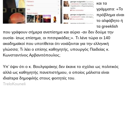
και τα
γράμματα: «Το
πρόβλημα είναι
το αλφάβητο ή
τα greeklish
που γράφουν σήμερα ανεπίσημα και αύριο -αν δεν δούμε την
ουσία- ίσως επίσημα, οι πιτσιρικάδες;». Τι λένε τώρα οι 140
ακαδημαϊκοί που υποτίθεται ότι νοιάζονται για την ελληνική
γλώσσα; Τι λέει ο επίσης καθηγητής, υπουργός Παιδείας κ.
Κωνσταντίνος Αρβανιτόπουλος;
Υπ’ όψιν ότι ο κ. Βουλγαράκης δεν έκανε το σχόλιο ως πολιτικός
αλλά ως καθηγητής πανεπιστήμιου, ο οποίος μάλιστα είναι
ιδιαίτερα δημοφιλής στους φοιτητές του.
TreloKouneli