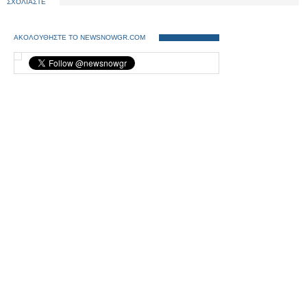
ΣΧΟΛΙΑΣΤΕ
ΑΚΟΛΟΥΘΗΣΤΕ ΤΟ NEWSNOWGR.COM