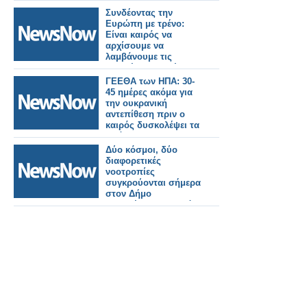
Συνδέοντας την
Ευρώπη με τρένο:
Είναι καιρός να
αρχίσουμε να
λαμβάνουμε τις
σωστές πολιτικές
αποφάσεις
ΓΕΕΘΑ των ΗΠΑ: 30-
45 ημέρες ακόμα για
την ουκρανική
αντεπίθεση πριν ο
καιρός δυσκολέψει τα
πράγματα
Δύο κόσμοι, δύο
διαφορετικές
νοοτροπίες
συγκρούονται σήμερα
στον Δήμο
Ξηρομέρου. Το κακό
παρελθόν που
παρέδωσε
χρεοκοπημένο Δήμο
τον Σεπτέμβριο του
2019, είναι παρών
σήμερα και ζητά την
εμπιστοσύνη των
δημοτών.