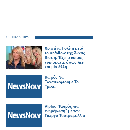
ΣΧΕΤΙΚΑ ΑΡΘΡΑ
Χριστίνα Πολίτη μετά
το unfollow της Άννας
Βίσση: Έχει ο καιρός
γυρίσματα, όπως λέει
και μία άλλη
τραγουδίστρια
Καιρός Να
Ξανασκεφτούμε Το
Τρένο.
Alpha: "Καιρός για
ενημέρωση" με τον
Γιώργο Τσατραφύλλια