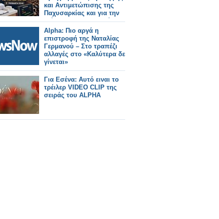
και Αντιμετώπισης της
Παχυσαρκίας και για την
εξόφληση των οφειλών
των μηνών Μαΐου και
Alpha: Πιο αργά η
Ιουνίου
επιστροφή της Ναταλίας
Γερμανού – Στο τραπέζι
αλλαγές στο «Καλύτερα δε
γίνεται»
Για Εσένα: Αυτό ειναι το
τρέιλερ VIDEO CLIP της
σειράς του ALPHA