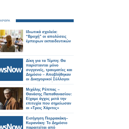
 ΑΡΘΡΑ
Ιδιωτικά σχολεία:
“Βροχή” οι απολύσεις
έμπειρων εκπαιδευτικών
Δίκη για τα Τέμπη: Θα
παρίστανται μόνο
συγγενείς, τραυματίες και
Δημόσιο – Αποβλήθηκαν
οι Δικηγορικοί Σύλλογοι
και το σωματείο των
μηχανοδηγών.
Μιχάλης Ρέππας –
Θανάσης Παπαθανασίου:
Είχαμε άγχος μετά την
επιτυχία που σημείωσαν
οι «Τρεις Χάριτες»
Εισήγηση Πιερρακάκη–
Κυρανάκη: Το Δημόσιο
παραιτείται από