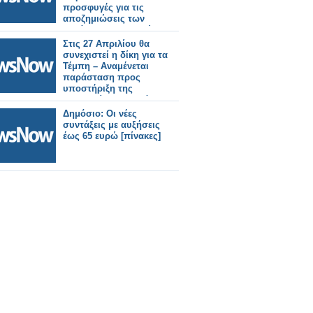
προσφυγές για τις
αποζημιώσεις των
θυμάτων των Τεμπών.
Στις 27 Απριλίου θα
συνεχιστεί η δίκη για τα
Τέμπη – Αναμένεται
παράσταση προς
υποστήριξη της
κατηγορίας και από το
Ελληνικό Δημόσιο
Δημόσιο: Οι νέες
συντάξεις με αυξήσεις
έως 65 ευρώ [πίνακες]