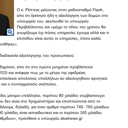
Ο κ. Ρέππας μιλώντας στον ραδιοσταθμό Flash,
είπε ότι ξεκίνησε ήδη η αξιολόγηση των δομών στο
υπουργείο του, ακολουθεί το υπουργείο
Περιβάλλοντος και «μέχρι το τέλος του χρόνου θα
γνωρίζουμε όχι πόσες υπηρεσίες έχουμε αλλά και τι
επιπέδου είναι αυτές οι υπηρεσίες, πόσο καλές
συνθήκες».
 διαδικασία αξιολόγησης του προσωπικού.
δημόσιο, είπε ότι στο πρώτο μνημόνιο προβλέπεται
5 και ανέφερε πως με το μέτρο της εφεδρείας
πέκλεισε απολύσεις υπαλλήλων αν αξιολογηθούν αρνητικά,
ί και ο συνταγματικός σκόπελος.
άδες μόνιμοι υπάλληλοι, περίπου 80 χιλιάδες συμβασιούχοι
υ δεν είναι στο Χρηματιστήριο και εποπτεύονται από το
Μιλούμε, δηλαδή, για έναν αριθμό περίπου 745- 750 χιλιάδων
χιλιάδες είναι εκπαιδευτικοί και οι περίπου 165 χιλιάδες
 βαθμίδων», πρόσθεσε ο υπουργός.dealnews.gr