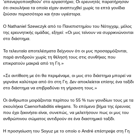
'απενεργοποιηθούν' στο εργαστήριο; Οι ερευνητές παρατήρησαν
ότι σκουλήκια τα οποία είχαν αναπτυχθεί χωρίς τα επτά γονίδια
ζούσαν περισσότερο και ήταν υγιέστερα.
Ο Nathaniel Szewczyk από το Πανεπιστημίου του Νότιγχαμ, μέλος
της ερευνητικής ομάδας, εξηγεί: «Οι μυς τείνουν να συρρικνώνονται
στο διάστημα.
Τα τελευταία αποτελέσματα δείχνουν ότι οι μυς προσαρμόζονται,
παρά αντιδρούν χωρίς τη θέλησή τους στις συνθήκες που
επικρατούν μακριά από τη Γη.»
«Σε αντίθεση με ότι θα περιμέναμε, οι μυς στο διάστημα μπορεί να
γερνάνε καλύτερα από ότι στη Γη. Δεν αποκλείεται επίσης ένα ταξίδι
στο διάστημα να επιβραδύνει τη γήρανση τους.»
Οι άνθρωποι μοιράζονται περίπου το 55 % των γονιδίων τους με τα
σκουλήκια Caenorhabditis elegans. Το επόμενο βήμα της έρευνας
που έχει ξεκινήσει είναι, συνεπώς, να μελετήσουν πως οι μυς του
ανθρώπινου σώματος αντιδρούν σε ένα διαστημικό ταξίδι.
Η προσγείωση του Soyuz με το οποίο ο André επέστρεψε στη Γη