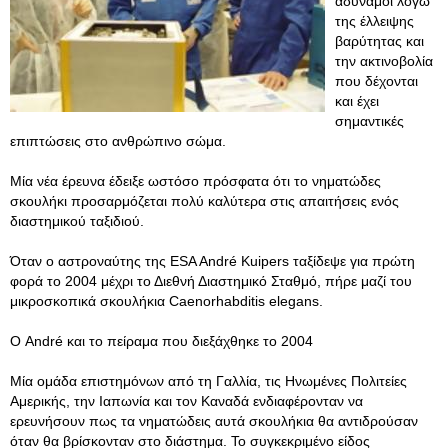
αδύναμοι λόγω
της έλλειψης
βαρύτητας και
την ακτινοβολία
που δέχονται
και έχει
σημαντικές
επιπτώσεις στο ανθρώπινο σώμα.
Μία νέα έρευνα έδειξε ωστόσο πρόσφατα ότι το νηματώδες
σκουλήκι προσαρμόζεται πολύ καλύτερα στις απαιτήσεις ενός
διαστημικού ταξιδιού.
Όταν ο αστροναύτης της ESA André Kuipers ταξίδεψε για πρώτη
φορά το 2004 μέχρι το Διεθνή Διαστημικό Σταθμό, πήρε μαζί του
μικροσκοπικά σκουλήκια Caenorhabditis elegans.
Ο André και το πείραμα που διεξάχθηκε το 2004
Μία ομάδα επιστημόνων από τη Γαλλία, τις Ηνωμένες Πολιτείες
Αμερικής, την Ιαπωνία και τον Καναδά ενδιαφέρονταν να
ερευνήσουν πως τα νηματώδεις αυτά σκουλήκια θα αντιδρούσαν
όταν θα βρίσκονταν στο διάστημα. Το συγκεκριμένο είδος