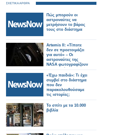
ΣΧΕΤΙΚΑ ΑΡΘΡΑ
Πώς μπορούν οι
αστροναύτες να
μετρήσουν το βάρος
τους στο διάστημα
Artemis II: «Τίποτε
δεν σε προετοιμάζει
για αυτό» – Οι
αστροναύτες της
NASA φωτογραφίζουν
τη Γη από το
Διάστημα
«Έχω παιδιά»: Tι έχει
συμβεί στο διάστημα
που δεν
παρακολουθούσαμε
τις ιστορίες;
Το σπίτι με τα 10.000
βιβλία