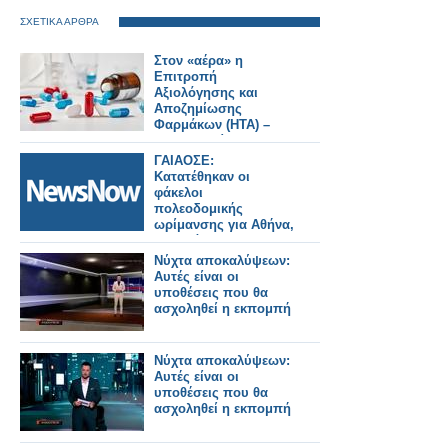
ΣΧΕΤΙΚΑ ΑΡΘΡΑ
Στον «αέρα» η
Επιτροπή
Αξιολόγησης και
Αποζημίωσης
Φαρμάκων (ΗΤΑ) –
Δεν μπορεί να
συνεδριάσει, σε
ΓΑΙΑΟΣΕ:
αναμονή δεκάδες
Κατατέθηκαν οι
φάκελοι φαρμάκων
φάκελοι
πολεοδομικής
ωρίμανσης για Αθήνα,
Πειραιά και
Θεσσαλονίκη – Νέα
Νύχτα αποκαλύψεων:
εποχή για τους
Αυτές είναι οι
σιδηροδρομικούς
υποθέσεις που θα
σταθμούς.
ασχοληθεί η εκπομπή
Νύχτα αποκαλύψεων:
Αυτές είναι οι
υποθέσεις που θα
ασχοληθεί η εκπομπή