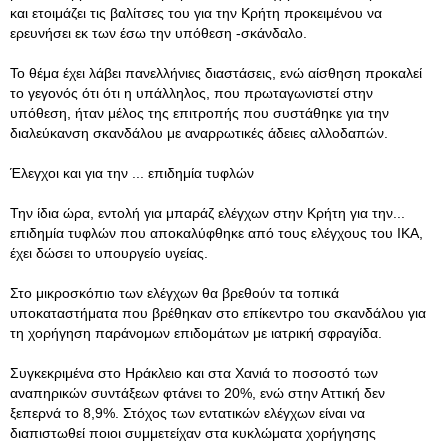
και ετοιμάζει τις βαλίτσες του για την Κρήτη προκειμένου να
ερευνήσει εκ των έσω την υπόθεση -σκάνδαλο.
Το θέμα έχει λάβει πανελλήνιες διαστάσεις, ενώ αίσθηση προκαλεί
το γεγονός ότι ότι η υπάλληλος, που πρωταγωνιστεί στην
υπόθεση, ήταν μέλος της επιτροπής που συστάθηκε για την
διαλεύκανση σκανδάλου με αναρρωτικές άδειες αλλοδαπών.
Έλεγχοι και για την ... επιδημία τυφλών
Την ίδια ώρα, εντολή για μπαράζ ελέγχων στην Κρήτη για την...
επιδημία τυφλών που αποκαλύφθηκε από τους ελέγχους του ΙΚΑ,
έχει δώσει το υπουργείο υγείας.
Στο μικροσκόπιο των ελέγχων θα βρεθούν τα τοπικά
υποκαταστήματα που βρέθηκαν στο επίκεντρο του σκανδάλου για
τη χορήγηση παράνομων επιδομάτων με ιατρική σφραγίδα.
Συγκεκριμένα στο Ηράκλειο και στα Χανιά το ποσοστό των
αναπηρικών συντάξεων φτάνει το 20%, ενώ στην Αττική δεν
ξεπερνά το 8,9%. Στόχος των εντατικών ελέγχων είναι να
διαπιστωθεί ποιοι συμμετείχαν στα κυκλώματα χορήγησης