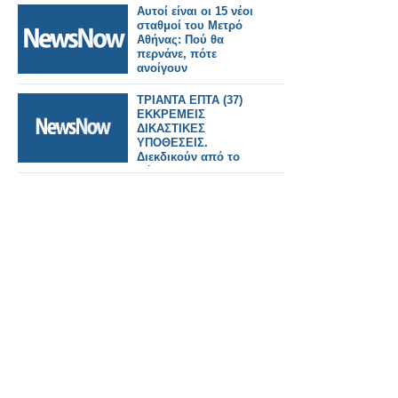
Αυτοί είναι οι 15 νέοι
σταθμοί του Μετρό
Αθήνας: Πού θα
περνάνε, πότε
ανοίγουν
ΤΡΙΑΝΤΑ ΕΠΤΑ (37)
ΕΚΚΡΕΜΕΙΣ
ΔΙΚΑΣΤΙΚΕΣ
ΥΠΟΘΕΣΕΙΣ.
Διεκδικούν από το
Δήμο 1.074.275,51
ευρώ. Να ενημερωθεί
το Δημοτικό
Συμβούλιο και οι
Δημότες . Δημοτικοί
Σύμβουλοι ΠΡΑΞΤΕ
ΤΟ ΘΕΣΜΙΚΟ ΣΑΣ
ΚΑΘΗΚΟΝ. ΔΕΝ ΠΑΕΙ
ΑΛΛΟ