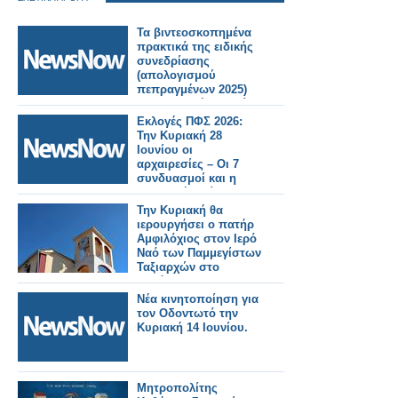
Τα βιντεοσκοπημένα
πρακτικά της ειδικής
συνεδρίασης
(απολογισμού
πεπραγμένων 2025)
της Κυριακή 5 Ιουλίου
2026.
Εκλογές ΠΦΣ 2026:
Την Κυριακή 28
Ιουνίου οι
αρχαιρεσίες – Οι 7
συνδυασμοί και η
σημερινή διοίκηση
Την Κυριακή θα
ιερουργήσει ο πατήρ
Αμφιλόχιος στον Ιερό
Ναό των Παμμεγίστων
Ταξιαρχών στο
Αγράμπελο.. .
Νέα κινητοποίηση για
τον Οδοντωτό την
Κυριακή 14 Ιουνίου.
Μητροπολίτης