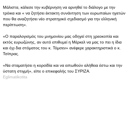
Μάλιστα, κάλεσε την κυβέρνηση να αρνηθεί το διάλογο με την
τρόικα και « να ζητήσει έκτακτη συνάντηση των ευρωπαίων ηγετών
που θα αναζητήσει νέο στρατηγικό σχεδιασμό για την ελληνική
περίπτωση».
«Ο παραλογισμός του μνημονίου μας οδηγεί στη χρεοκοπία και
εκτός ευρωζώνης, αν αυτό επιθυμεί η Μέρκελ να μας το πει η ίδια
και όχι δια στόματος του κ. Τόμσεν» ανέφερε χαρακτηριστικά ο κ.
Τσίπρας.
«Να σταματήσει η κοροϊδία και να ειπωθούν αλήθεια έστω και την
ύστατη στιγμή», είπε ο επικεφαλής του ΣΥΡΙΖΑ.
Eglimatikotita