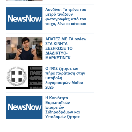
Λονδίνο: Τα τρένα του
μετρό τινάζουν
φωτογραφίες από τον
τοίχο, λένε οι κάτοικοι
ΑΠΑΤΕΣ ΜΕ ΤΑ review
ΣΤΑ ΚΙΝΗΤΑ
ΞΕΣΗΚΩΣΕ ΤΟ
ΔΙΑΔΙΚΤΥΟ-
ΜΑΡΚΕΤΙΝΓΚ
ΓΕΜΑΤΑ ΨΕΜΑΤΑ
Ο ΠΦΣ ζήτησε και
πήρε παράταση στην
υποβολή
λογαριασμών Μαΐου
2026
Η Κοινότητα
Ευρωπαϊκών
Εταιρειών
Σιδηροδρόμων και
Υποδομών ζήτησε
από την Ε.Ε
αυξημένες επενδύσεις
στις σιδηροδρομικές