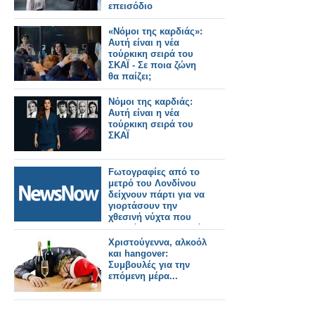
επεισόδιο
«Νόμοι της καρδιάς»:
Αυτή είναι η νέα
τούρκικη σειρά του
ΣΚΑΪ - Σε ποια ζώνη
θα παίζει;
Νόμοι της καρδιάς:
Αυτή είναι η νέα
τούρκικη σειρά του
ΣΚΑΪ
Fωτογραφίες από το
μετρό του Λονδίνου
δείχνουν πάρτι για να
γιορτάσουν την
χθεσινή νύχτα που
επιτράπηκε το αλκοόλ
στο μετρό
Χριστούγεννα, αλκοόλ
και hangover:
Συμβουλές για την
επόμενη μέρα...