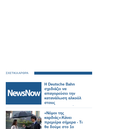
ΣΧΕΤΙΚΑ ΑΡΘΡΑ
Η Deutsche Bahn
σχεδιάζει να
απαγορεύσει την
κατανάλωση αλκοόλ
στους
σιδηροδρομικούς
σταθμούς στη
«Νόμοι της
Γερμανία.
καρδιάς»:Kάνει
πρεμιέρα σήμερα - Τι
θα δούμε στο 1ο