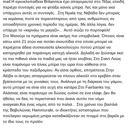
mail.Η εγκυκλοπαίδεια Britannica έχει απαγορευτεί στο Τέξας επειδή
περιέχει συνταγές για να φτιάξει κανείς μπίρα
. Λες και μόνο εκεί
υπάρχουν αυτές οι συνταγές...Στη Nyala της Νεβάδα δεν μπορείς
να κεράσεις ποτά σε περισσότερους από τρεις ανθρώπους σε
οποιαδήποτε χρονική περίοδο της ημέρας. Με άλλα λόγια, δεν
υπάρχει το «κερνάω το μαγαζί»... Αυτό σώζει το πορτοφόλι!
Στο Μισούρι τα πράγματα είναι ακόμη πιο υπερβολικά. Όποιος είναι
κάτω από 21 ετών και πετάει σκουπίδια στα οποία μπορεί να
περιέχεται άδεια συσκευασία αλκοολούχου ποτού μπορεί να
κατηγορηθεί για παράνομη κατοχή αλκοόλ. Δηλαδή αν ζούσαμε εκεί
το πιο πιθανό είναι τα παιδιά μας να ήταν ισοβίτες.Στο Σαιντ Λούις
είναι παράνομο να πίνεις μπίρα την ώρα που κάθεσαι στο
κράσπεδο του πεζοδρομίου. Αν είσαι όρθιος, επιτρέπεται.Στην
Αϊόβα οι άντρες απαγορεύεται να πίνουν αλκοόλ στο κρεβάτι όταν
βρίσκονται με τις γυναίκες τους. Ανάλογα με τη διάρκεια του γάμου,
αυτό μπορεί να είναι είτε ευχή είτε κατάρα.Στο Fairbanks της
Αλάσκας είναι παράνομο να δώσεις ουίσκι σε ένα ελάφι. Δεν θα
ήθελες να δεις το περιστατικό που έκανε αυτόν τον νόμο
αναγκαίο;Και ένας νόμος από τα παλιά... Στα χρόνια του βασιλιά
της Βαβυλώνας Hammurabi, οι ιδιοκτήτες εστιατορίων που
πούλαγαν νερωμένη μπίρα καταδικάζονταν σε πνιγμό στο βαρέλι με
το ίδιο τους το προϊόν.