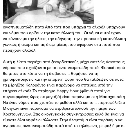
οινοπνευματώδη ποτά Από τότε που υπάρχει το αλκοόλ υπάρχουν
και νόμοι που ορίζουν την κατανάλωσή του. Οι νόμοι αυτοί έχουν
να κάνουν με την ηλικία, την οδήγηση, την προσεκτική κατανάλωση
γενικώς ή ακόμα και τις διαφημίσεις που αφορούν στα ποτά που
περιέχουν αλκοόλ.
Αυτή η λίστα περιέχει από ξεκαρδιστικούς μέχρι εντελώς άσκοπους
νόμους που σχετίζονται με τα οινοπνευματώδη ποτά. Φυσικά αφού
θα μπεις στο κόπο να τη διαβάσεις... θυμήσου να τη
χρησιμοποιήσεις και την επόμενη φορά που θα ταξιδέψεις σε αυτά
τα μέρη!Στο Κολοράντο είναι παράνομο να ιππεύεις υπό την
επήρεια αλκοόλ.Το περίφημο Happy Hour (φθηνά ποτά για
συγκεκριμένες ώρες σε μαγαζιά) είναι παράνομο στη Μασαχουσέτη.
Να ένας νόμος που χτυπάει το μεθύσι αλλά και το... πορτοφόλι!Στο
Μίσιγκαν είναι παράνομο να σερβίρεται αλκοόλ την ημέρα των
Χριστουγέννων. Στις οικογενειακές συγκεντρώσεις καλό θα είναι να
είμαστε όλοι νηφάλιοι άλλωστε.Στην Αλαμπάμα είναι παράνομο να
αγοράσεις οινοπνευματώδη ποτά από το τηλέφωνο, με φαξ ή με e-