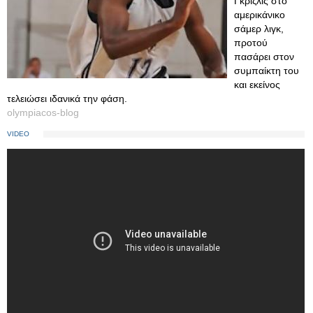
Γκρίζλις στο
αμερικάνικο
σάμερ λιγκ,
προτού
πασάρει στον
συμπαίκτη του
και εκείνος
τελειώσει ιδανικά την φάση.
olympiacos-blog
VIDEO