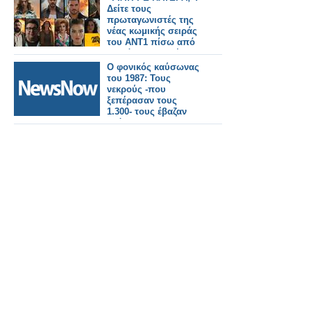
Δείτε τους
πρωταγωνιστές της
νέας κωμικής σειράς
του ΑΝΤ1 πίσω από
τις κάμερες, σε ένα
backstage βίντεο από
Ο φονικός καύσωνας
τα γυρίσματα του
του 1987: Τους
trailer
νεκρούς -που
ξεπέρασαν τους
1.300- τους έβαζαν
ακόμα και σε
βαγόνια–ψυγεία του
ΟΣΕ!