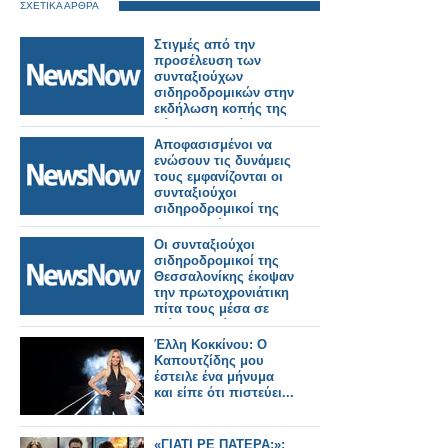
ΣΧΕΤΙΚΑ ΑΡΘΡΑ
Στιγμές από την
προσέλευση των
συνταξιούχων
σιδηροδρομικών στην
εκδήλωση κοπής της
πίτας τους. Βίντεο.
Αποφασισμένοι να
ενώσουν τις δυνάμεις
τους εμφανίζονται οι
συνταξιούχοι
σιδηροδρομικοί της
Θεσσαλονίκης.
Βίντεο.
Οι συνταξιούχοι
σιδηροδρομικοί της
Θεσσαλονίκης έκοψαν
την πρωτοχρονιάτικη
πίτα τους μέσα σε
κλίμα συγκίνησης.
Εικόνες και βίντεο
Έλλη Κοκκίνου: Ο
Καπουτζίδης μου
έστειλε ένα μήνυμα
και είπε ότι πιστεύει...
«ΓΙΑΤΙ ΡΕ ΠΑΤΕΡΑ;»: