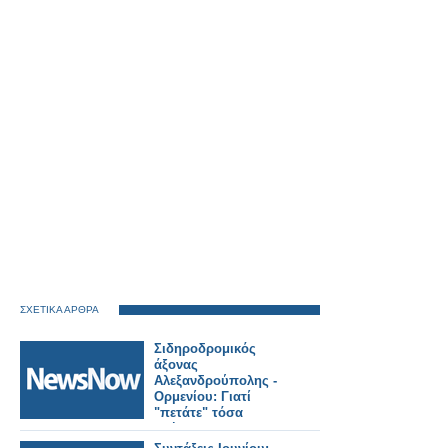
ΣΧΕΤΙΚΑ ΑΡΘΡΑ
Σιδηροδρομικός
άξονας
Αλεξανδρούπολης -
Ορμενίου: Γιατί
"πετάτε" τόσα
χρήματα;