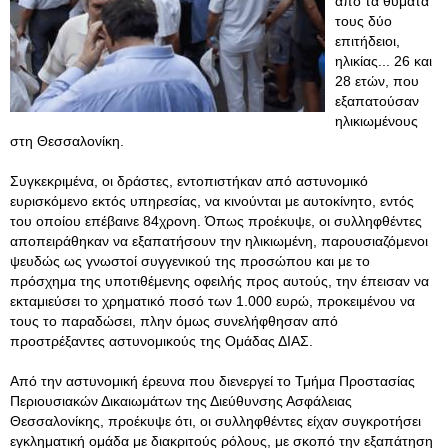
από τα θύματα
τους δύο
επιτήδειοι,
ηλικίας... 26 και
28 ετών, που
εξαπατούσαν
ηλικιωμένους
στη Θεσσαλονίκη.
Συγκεκριμένα, οι δράστες, εντοπιστήκαν από αστυνομικό
ευρισκόμενο εκτός υπηρεσίας, να κινούνται με αυτοκίνητο, εντός
του οποίου επέβαινε 84χρονη. Όπως προέκυψε, οι συλληφθέντες
αποπειράθηκαν να εξαπατήσουν την ηλικιωμένη, παρουσιαζόμενοι
ψευδώς ως γνωστοί συγγενικού της προσώπου και με το
πρόσχημα της υποτιθέμενης οφειλής προς αυτούς, την έπεισαν να
εκταμιεύσει το χρηματικό ποσό των 1.000 ευρώ, προκειμένου να
τους το παραδώσει, πλην όμως συνελήφθησαν από
προστρέξαντες αστυνομικούς της Ομάδας ΔΙΑΣ.
Από την αστυνομική έρευνα που διενεργεί το Τμήμα Προστασίας
Περιουσιακών Δικαιωμάτων της Διεύθυνσης Ασφάλειας
Θεσσαλονίκης, προέκυψε ότι, οι συλληφθέντες είχαν συγκροτήσει
εγκληματική ομάδα με διακριτούς ρόλους, με σκοπό την εξαπάτηση