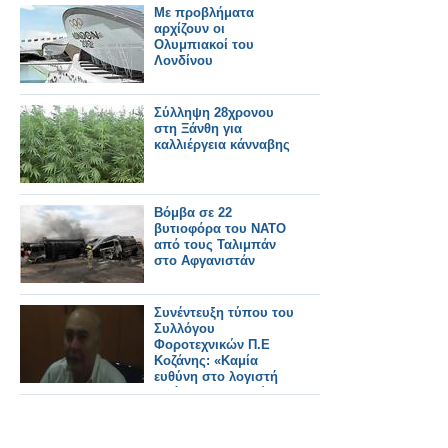
Με προβλήματα
αρχίζουν οι
Ολυμπιακοί του
Λονδίνου
Σύλληψη 28χρονου
στη Ξάνθη για
καλλιέργεια κάνναβης
Βόμβα σε 22
βυτιοφόρα του ΝΑΤΟ
από τους Ταλιμπάν
στο Αφγανιστάν
Συνέντευξη τύπου του
Συλλόγου
Φοροτεχνικών Π.Ε
Κοζάνης: «Καμία
ευθύνη στο λογιστή
από την Πτολεμαΐδα
για την απάτη στο
ΙΚΑ»