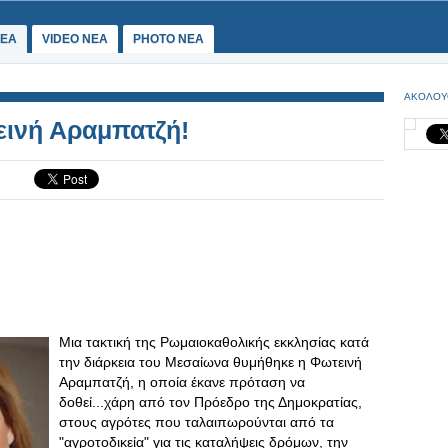
ΕΑ
VIDEO NEA
PHOTO NEA
ΑΚΟΛΟΥ
εινή Αραμπατζή!
Μια τακτική της Ρωμαιοκαθολικής εκκλησίας κατά
την διάρκεια του Μεσαίωνα θυμήθηκε η Φωτεινή
Αραμπατζή, η οποία έκανε πρόταση να
δοθεί...χάρη από τον Πρόεδρο της Δημοκρατίας,
στους αγρότες που ταλαιπωρούνται από τα
"αγροτοδικεία" για τις καταλήψεις δρόμων, την