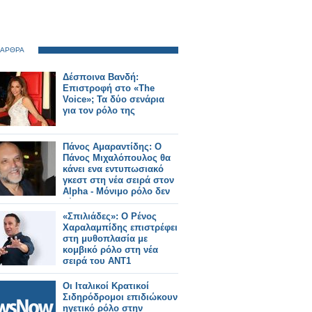
 ΑΡΘΡΑ
Δέσποινα Βανδή:
Επιστροφή στο «The
Voice»; Τα δύο σενάρια
για τον ρόλο της
Πάνος Αμαραντίδης: Ο
Πάνος Μιχαλόπουλος θα
κάνει ενα εντυπωσιακό
γκεστ στη νέα σειρά στον
Alpha - Μόνιμο ρόλο δεν
θέλει
«Σπιλιάδες»: Ο Ρένος
Χαραλαμπίδης επιστρέφει
στη μυθοπλασία με
κομβικό ρόλο στη νέα
σειρά του ΑΝΤ1
Οι Ιταλικοί Κρατικοί
Σιδηρόδρομοι επιδιώκουν
ηγετικό ρόλο στην