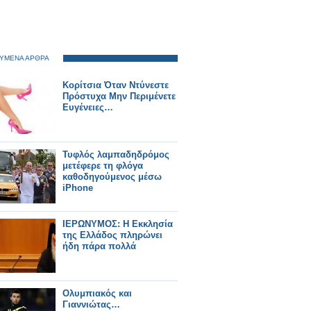
ΥΜΕΝΑ ΑΡΘΡΑ
Κορίτσια Όταν Ντύνεστε
Πρόστυχα Μην Περιμένετε
Ευγένειες…
Τυφλός λαμπαδηδρόμος
μετέφερε τη φλόγα
καθοδηγούμενος μέσω
iPhone
ΙΕΡΩΝΥΜΟΣ: Η Εκκλησία
της Ελλάδος πληρώνει
ήδη πάρα πολλά
Ολυμπιακός και
Γιαννιώτας…